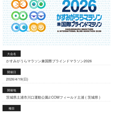
大会名
かすみがうらマラソン兼国際ブラインドマラソン2026
開催日
2026/4/19(日)
開催地
茨城県土浦市川口運動公園J:COMフィールド土浦 ( 茨城県 )
種目