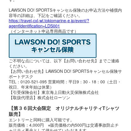
LAWSON DO! SPORTSキャンセル保険のお申込方法や補償内
容等の詳細は、下記をご確認ください。
https://travel-cxl-wl.tokiomarine-e.jp/event/?
agentIdentification=LDS001
（インターネット申込専用商品です）
ご不明な点については、以下【お問い合わせ先】までご連絡
ください。
【お問い合わせ先】LAWSON DO! SPORTSキャンセル保険サ
ポートデスク
TEL：0120-521-095 営業時間：平日9：30 - 18：00（土日・
祝日、年末年始は休業）
【引受保険会社】東京海上日動火災保険株式会社
【取扱代理店】株式会社ローソン
【第３６回大会限定 オリジナルチャリティTシャツ
販売
】
エントリーと同時に購入可能です。
販売価格：4,000円 ※販売価格の内500円は交通事故防止チ
ャリティ募金として使わせていただきます。