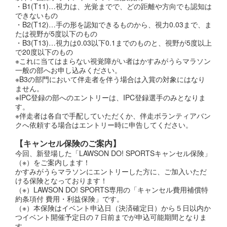
・B1(T11)…視力は、光覚までで、どの距離や方向でも認知は
できないもの
・B2(T12)…手の形を認知できるものから、視力0.03まで、ま
たは視野が5度以下のもの
・B3(T13)…視力は0.03以下0.1までのものと、視野が5度以上
で20度以下のもの
※これに当てはまらない視覚障がい者はかすみがうらマラソン
一般の部へお申し込みください。
※B3の部門において伴走者を伴う場合は入賞の対象にはなり
ません。
※IPC登録の部へのエントリーは、IPC登録選手のみとなりま
す。
※伴走者は各自で手配していただくか、伴走ボランティアバン
クへ依頼する場合はエントリー時に申告してください。
【キャンセル保険のご案内】
今回、新登場した「LAWSON DO! SPORTSキャンセル保険」
（※）をご案内します！
かすみがうらマラソンにエントリーした方に、ご加入いただ
ける保険となっております！
（※）LAWSON DO! SPORTS専用の「キャンセル費用補償特
約条項付 費用・利益保険」です。
（※）本保険はイベント申込日（決済確定日）から５日以内か
つイベント開催予定日の７日前までが申込可能期間となりま
す。