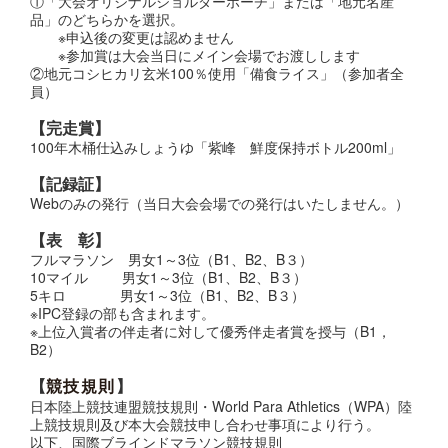
①「大会オリジナルショルダーポーチ」または「地元名産
品」のどちらかを選択。
※申込後の変更は認めません
※参加賞は大会当日にメイン会場でお渡しします
②地元コシヒカリ玄米100％使用「備食ライス」（参加者全
員）
【完走賞】
100年木桶仕込みしょうゆ「紫峰 鮮度保持ボトル200ml」
【記録証】
Webのみの発行（当日大会会場での発行はいたしません。）
【表 彰】
フルマラソン 男女1～3位（B1、B2、B３）
10マイル 男女1～3位（B1、B2、B３）
5キロ 男女1～3位（B1、B2、B３）
※IPC登録の部も含まれます。
※上位入賞者の伴走者に対して優秀伴走者賞を授与（B1，
B2）
【
】
競技規則
日本陸上競技連盟競技規則・World Para Athletics（WPA）陸
上競技規則及び本大会競技申し合わせ事項により行う。
以下、国際ブラインドマラソン競技規則