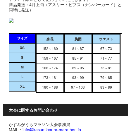
商品発送：4月上旬（アスリートビブス（ナンバーカード）と
同時に発送）
サイズ
身長
胸囲
ウエスト
XS
152～160
81～87
67～73
S
159～167
85～91
71～77
M
166～174
89～95
75～81
L
173～181
93～99
79～85
XL
180～188
97～103
83～89
大会に関するお問い合わせ
かすみがうらマラソン大会事務局
MAIL：
info@kasumigaura-marathon.jp