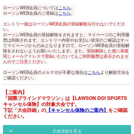
ローソンWEB会員については
こちら
。
ローソンWEB会員のご登録は
こちら
。
エントリー後はローソンWEB会員の登録解除を行わないでくださ
い。
ローソンWEB会員の登録解除をされますと、マイページのご利用履
歴は削除されます。エントリー内容やお支払い状況のご確認はすべ
てマイページからのみとなりますので、ローソンWEB会員の登録解
除をされないようお願いいたします。また、
登録解除した後に再度
同じメールアドレスで登録いただいてもご利用履歴は表示されませ
んのでご注意ください。
ローソンWEB会員のメルマガが不要な場合は
こちら
より解除方法を
ご確認ください。
【ご案内】
「国際ブラインドマラソン」は【LAWSON DO! SPORTS
キャンセル保険】の対象大会です。
下記「大会詳細」の
【キャンセル保険のご案内】
をご確認
ください。
大会詳細を見る