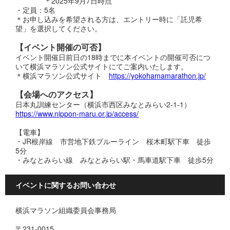
＊2025年9月7日時点
・定員：5名
＊お申し込みを希望される方は、エントリー時に「託児希
望」を選択してください。
【イベント開催の可否】
イベント開催日前日の18時までに本イベントの開催可否につ
いて横浜マラソン公式サイトにてご案内いたします。
＊横浜マラソン公式サイト
https://yokohamamarathon.jp/
【会場へのアクセス】
日本丸訓練センター（横浜市西区みなとみらい2-1-1）
https://www.nippon-maru.or.jp/access/
【電車】
・JR根岸線 市営地下鉄ブルーライン 桜木町駅下車 徒歩
5分
・みなとみらい線 みなとみらい駅・馬車道駅下車 徒歩5分
イベントに関するお問い合わせ
横浜マラソン組織委員会事務局
〒231-0015