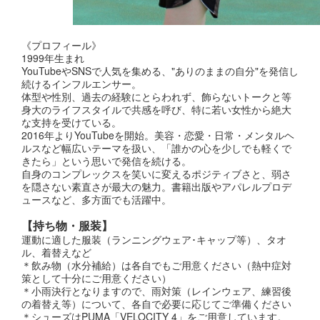
《プロフィール》
1999年生まれ
YouTubeやSNSで人気を集める、"ありのままの自分"を発信し
続けるインフルエンサー。
体型や性別、過去の経験にとらわれず、飾らないトークと等
身大のライフスタイルで共感を呼び、特に若い女性から絶大
な支持を受けている。
2016年よりYouTubeを開始。美容・恋愛・日常・メンタルヘ
ルスなど幅広いテーマを扱い、「誰かの心を少しでも軽くで
きたら」という思いで発信を続ける。
自身のコンプレックスを笑いに変えるポジティブさと、弱さ
を隠さない素直さが最大の魅力。書籍出版やアパレルプロデ
ュースなど、多方面でも活躍中。
【持ち物・服装】
運動に適した服装（ランニングウェア･キャップ等）、タオ
ル、着替えなど
＊飲み物（水分補給）は各自でもご用意ください（熱中症対
策として十分にご用意ください）
＊小雨決行となりますので、雨対策（レインウェア、練習後
の着替え等）について、各自で必要に応じてご準備ください
＊シューズはPUMA「VELOCITY 4」をご用意しています。