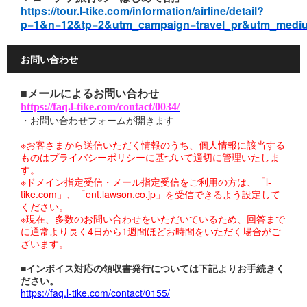
https://tour.l-tike.com/information/airline/detail?
p=1&n=12&tp=2&utm_campaign=travel_pr&utm_mediu
お問い合わせ
■メールによるお問い合わせ
https://faq.l-tike.com/contact/0034/
・お問い合わせフォームが開きます
※お客さまから送信いただく情報のうち、個人情報に該当する
ものはプライバシーポリシーに基づいて適切に管理いたしま
す。
※ドメイン指定受信・メール指定受信をご利用の方は、「l-
tike.com」、「ent.lawson.co.jp」を受信できるよう設定して
ください。
※現在、多数のお問い合わせをいただいているため、回答まで
に通常より長く4日から1週間ほどお時間をいただく場合がご
ざいます。
■インボイス対応の領収書発行については下記よりお手続きく
ださい。
https://faq.l-tike.com/contact/0155/