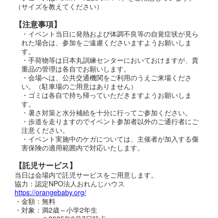
（サイズを教えてください）
【注意事項】
・イベント当日に発熱および体調不良等の自覚症状が見ら
れた場合は、参加をご遠慮くださいますようお願いしま
す。
・手荷物等は日本丸訓練センターにおいておけますが、貴
重品の管理は各自でお願いします。
・会場へは、公共交通機関をご利用のうえご来場くださ
い。（駐車場のご用意はありません）
・ゴミは各自で持ち帰っていただきますようお願いしま
す。
・暑さ対策と水分補給を十分に行ってご参加ください。
・歩道を走りますのでイベント参加者以外のご通行者にご
注意ください。
・イベント実施中のケガについては、主催者が加入する傷
害保険の適用範囲内で対応いたします。
【託児サービス】
当日は会場内で託児サービスをご用意します。
協力：認定NPO法人おれんじハウス
https://orangebaby.org/
・金額：無料
・対象：満2歳～小学2年生