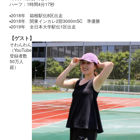
ハーフ：1時間4分17秒
▪︎2018年 箱根駅伝8区出走
▪︎2018年 関東インカレ2部3000mSC 準優勝
▪︎2019年 全日本大学駅伝1区出走
【ゲスト】
そわんわん
（YouTube
登録者数
50万人
超）