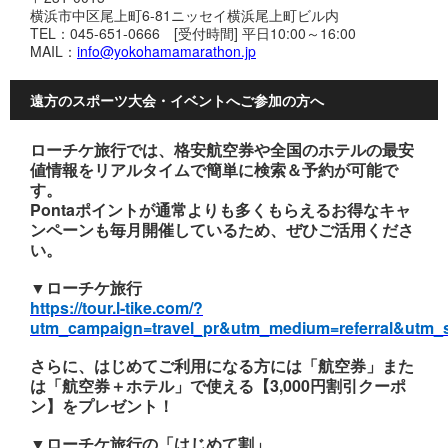
横浜市中区尾上町6-81ニッセイ横浜尾上町ビル内
TEL：045-651-0666 [受付時間] 平日10:00～16:00
MAIL：
info@yokohamamarathon.jp
遠方のスポーツ大会・イベントへご参加の方へ
ローチケ旅行では、格安航空券や全国のホテルの最安
値情報をリアルタイムで簡単に検索＆予約が可能で
す。
Pontaポイントが通常よりも多くもらえるお得なキャ
ンペーンも毎月開催しているため、ぜひご活用くださ
い。
▼ローチケ旅行
https://tour.l-tike.com/?
utm_campaign=travel_pr&utm_medium=referral&utm_
さらに、はじめてご利用になる方には「航空券」また
は「航空券＋ホテル」で使える【3,000円割引クーポ
ン】をプレゼント！
▼ローチケ旅行の「はじめて割」