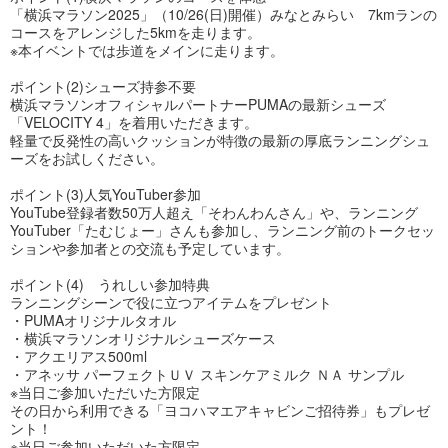
「横浜マラソン2025」（10/26(日)開催）みなとみらい 7kmランの
コースをアレンジした5kmを走ります。
※本イベントでは歩道をメインに走ります。
ポイント(2)シューズ持参不要
横浜マラソンオフィシャルパートナーPUMAの最新シューズ
「VELOCITY 4」を着用いただきます。
軽量で反発性の高いクッションが特徴の最新の厚底ランニングシュ
ーズをお試しください。
ポイント(3)人気YouTuber参加
YouTube登録者数50万人超え「そわんわんさん」や、ランニング
YouTuber「たむじょー」さんも参加し、ランニング前のトークセッ
ションや参加者との交流も予定しています。
ポイント(4) うれしい参加特典
ランニングシーンで役に立つアイテムをプレゼント
・PUMAオリジナルタオル
・横浜マラソンオリジナルシューズケース
・アクエリアス500ml
・アネッサ パーフェクトＵＶ スキンケアミルク ＮＡ サンプル
※当日ご参加いただいた方限定
その日から利用できる「ヨコハマエアキャビンご招待券」もプレゼ
ント！
※当日ご参加いただいた方限定