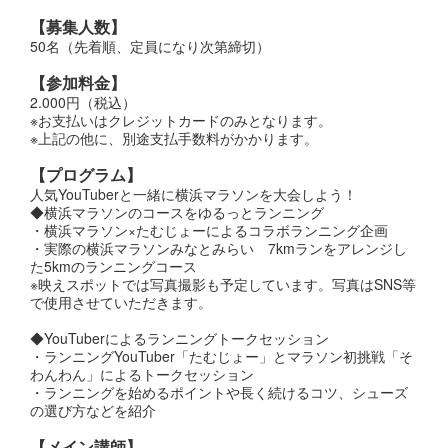
【募集人数】
50名（先着順、定員になり次第締切）
【参加料金】
2.000円（税込）
※お支払いはクレジットカードのみとなります。
※上記の他に、別途支払手数料がかかります。
【プログラム】
人気YouTuberと一緒に横浜マラソンを大会しよう！
◆横浜マラソンのコースをゆるっとランニング
・横浜マラソン×たむじょーによるコラボランニング企画
・実際の横浜マラソンみなとみらい 7kmランをアレンジし
た5kmのランニングコース
※映えスポットでは写真撮影も予定しています。写真はSNS等
で使用させていただきます。
◆YouTuberによるランニングトークセッション
・ランニングYouTuber「たむじょー」とマラソン初挑戦「そ
わんわん」によるトークセッション
・ランニングを始めるポイントや長く続けるコツ、シューズ
の選び方などを紹介
【メイン講師】