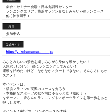
集合・セミナー会場：日本丸訓練センター
ランニングエリア：横浜マラソンみなとみらい7kmランコース
他 ( 神奈川県 )
種目
参加申込
公式サイト
https://yokohamamarathon.jp/
みなとみらいの景色を楽しみながら身体を動かしたい！
人気YouTuberと一緒にランニングしてみたい！
運動を始めたいけど、なかなかスタートできない。そんな方にもオ
ススメ！
本イベントは、
・横浜マラソンの実際のコースを走ろう
・本格的なスポーツの秋を前にゆるっと走り始めよう
をテーマに、皆さんのランニングやスポーツライフを第一歩をあと
押しします。
ポイント(1)横浜マラソンのコースを体感