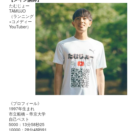
たむじょー
TAMUJO
（ランニング
×コメディー
YouTuber）
《プロフィール》
1997年生まれ
市立船橋－帝京大学
自己ベスト
5000：13分58秒25
10000：28分48秒91