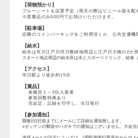
【荷物預かり】
ブルーシートを設置予定（雨天の際はビニール袋を配
※貴重品のみ500円でお預けいただけます。
【駐車場】
近隣のコインパーキングをご利用頂くか、公共交通機
【給水】
給水は市川江戸川河川敷緑地周辺と江戸川大橋の2か
スタート地点周辺の給水所は水とスポーツドリンク、給食
【アクセス】
市川駅より徒歩約15分
【賞品】
各種目１～3位入賞者
参加回数特典あり
完走証：記録を印字し、当日発行
【参加通知】
開催日2日前までにメールにて詳細を通知致します。
※ゼッケンの郵送やハガキでの通知はございません。大会当
迷惑メールの設定によっては、UPRUN実行委員会からの