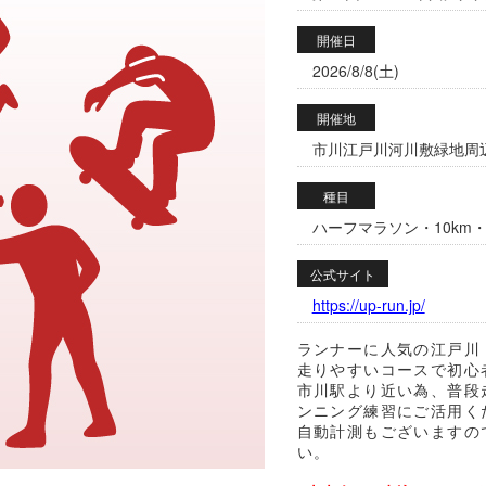
開催日
2026/8/8(土)
開催地
市川江戸川河川敷緑地周辺 
種目
ハーフマラソン・10km・
公式サイト
https://up-run.jp/
ランナーに人気の江戸川
走りやすいコースで初心
市川駅より近い為、普段
ンニング練習にご活用く
自動計測もございますの
い。