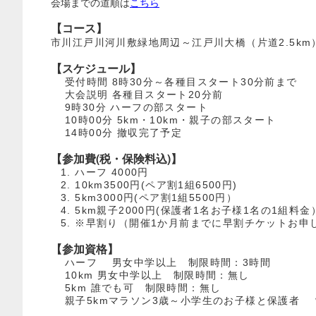
会場までの道順は
こちら
【コース】
市川江戸川河川敷緑地周辺～江戸川大橋（片道2.5km
【スケジュール】
受付時間 8時30分～各種目スタート30分前まで
大会説明 各種目スタート20分前
9時30分 ハーフの部スタート
10時00分 5km・10km・親子の部スタート
14時00分 撤収完了予定
【参加費(税・保険料込)】
ハーフ 4000円
10km3500円(ペア割1組6500円)
5km3000円(ペア割1組5500円）
5km親子2000円(保護者1名お子様1名の1組料金
※早割り（開催1か月前までに早割チケットお申し
【参加資格】
ハーフ 男女中学以上 制限時間：3時間
10km 男女中学以上 制限時間：無し
5km 誰でも可 制限時間：無し
親子5kmマラソン3歳～小学生のお子様と保護者