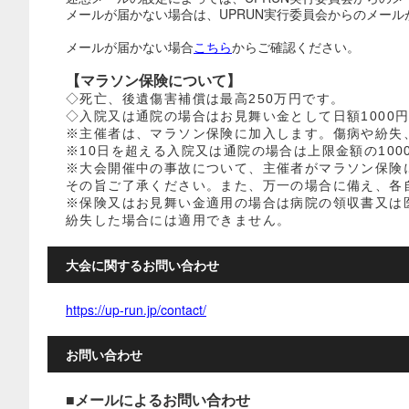
メールが届かない場合は、UPRUN実行委員会からのメールが受
メールが届かない場合
こちら
からご確認ください。
【マラソン保険について】
◇死亡、後遺傷害補償は最高250万円です。
◇入院又は通院の場合はお見舞い金として日額1000円
※主催者は、マラソン保険に加入します。傷病や紛失
※10日を超える入院又は通院の場合は上限金額の100
※大会開催中の事故について、主催者がマラソン保険
その旨ご了承ください。また、万一の場合に備え、各
※保険又はお見舞い金適用の場合は病院の領収書又は
紛失した場合には適用できません。
大会に関するお問い合わせ
https://up-run.jp/contact/
お問い合わせ
■メールによるお問い合わせ