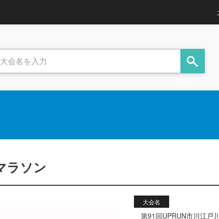
フマラソン
大会名
第91回UPRUN市川江