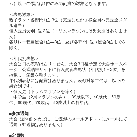
ム）以下の場合は1位のみの副賞の対象となります。
＜表彰対象＞
親子ラン：各部門1位-3位（完走したお子様全員へ完走金メダ
ル進呈）
個人走男女別1位-3位（トリムマラソンには男女別はありませ
ん）
各リレー種目総合1位―3位、及び各部門1位（総合3位までを
除く）
＜年代別表彰＞
大会当日の表彰はありません。大会3日後予定で大会ホームペ
ージ、公式結果サイトに各入賞者表彰状（年代別1－3位）を
掲載し、栄誉を称えます。
年代別表彰には副賞はありません。表彰対象年代は、以下の
男女別です。
・個人走（トリムマラソンを除く）
中学生（2周マラソンのみ）、39歳以下、40歳代、50歳
代、60歳代、70歳代、80歳以上の各年代。
■参加通知
大会1週間前をめどに、ご登録のメールアドレスにメールにて
通知（郵送物はありません）
■定員数