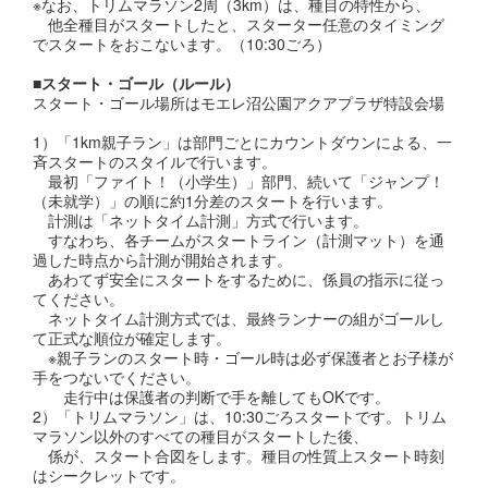
※なお、トリムマラソン2周（3km）は、種目の特性から、
他全種目がスタートしたと、スターター任意のタイミング
でスタートをおこないます。（10:30ごろ）
■スタート・ゴール（ルール）
スタート・ゴール場所はモエレ沼公園アクアプラザ特設会場
1）「1km親子ラン」は部門ごとにカウントダウンによる、一
斉スタートのスタイルで行います。
最初「ファイト！（小学生）」部門、続いて「ジャンプ！
（未就学）」の順に約1分差のスタートを行います。
計測は「ネットタイム計測」方式で行います。
すなわち、各チームがスタートライン（計測マット）を通
過した時点から計測が開始されます。
あわてず安全にスタートをするために、係員の指示に従っ
てください。
ネットタイム計測方式では、最終ランナーの組がゴールし
て正式な順位が確定します。
※親子ランのスタート時・ゴール時は必ず保護者とお子様が
手をつないでください。
走行中は保護者の判断で手を離してもOKです。
2）「トリムマラソン」は、10:30ごろスタートです。トリム
マラソン以外のすべての種目がスタートした後、
係が、スタート合図をします。種目の性質上スタート時刻
はシークレットです。