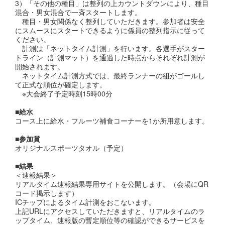
3）「その他の種目」は整列の上カウントダウンにより、種目
混合・男女混合で一斉スタートします。
種目・男女関係なく整列していただきます。参加者は安全
にスムースにスタートできるように係員の整列指示に従って
ください。
計測は「ネットタイム計測」を行います。各選手がスター
トライン（計測マット）を通過した時点からそれぞれ計測が
開始されます。
ネットタイム計測方式では、最終ランナーの組がゴールし
て正式な順位が確定します。
※大会終了予定時刻15時00分
■給水
コース上に給水・フルーツ補食コーナーを1か所用意します。
■参加賞
オリジナルスポーツタオル（予定）
■結果
＜速報結果＞
リアルタイム速報結果専用サイトを公開します。（会場にQR
コード掲示します）
ICチップによるタイム計測をおこないます。
上記URLにアクセスしていただきますと、リアルタイムのラ
ップタイム、速報版の暫定順位等の確認ができるサービスを