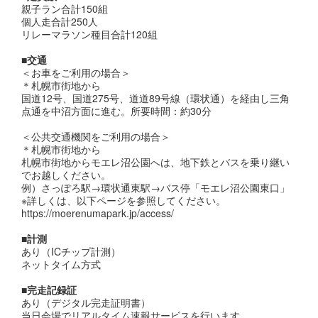
親子ラン合計150組
個人走合計250人
リレーマラソン種目合計120組
■交通
＜お車をご利用の場合＞
＊札幌市街地から
国道12号、国道275号、道道89号線（環状通）を経由し三角
点通を中沼方面に進む。所要時間：約30分
＜公共交通機関をご利用の場合＞
＊札幌市街地から
札幌市街地からモエレ沼公園へは、地下鉄とバスを乗り継い
でお越しください。
例）さっぽろ駅→環状通東駅→バス停「モエレ沼公園東口」
※詳しくは、以下ページを参照してください。
https://moerenumapark.jp/access/
■計測
あり（ICチップ計測）
ネットタイム方式
■完走記録証
あり（デジタル完走証明書）
当日会場でリアルタイム速報サービスを行います。