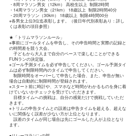
・8周マラソン男女（12km） 高校生以上 制限2時間
・14周マラソン男女（21km） 18歳以上 制限2時間40分
・20周マラソン（30km） 18歳以上 制限4時間00分
※各男女上位3位迄表彰します。（後日年代別表彰あり：詳し
くは表彰の項目参照）
★「トリムマラソンルール」
※事前にゴールタイムを申告し、その申告時間と実際の記録と
の時間差を競う大会。
子どもから大人まで自分のペースで楽しむことができる
FUNランの決定版。
※ゴール予測タイムを必ず申告してください。ゴール予測タイ
ムは必ず制限時間内のタイムで申告してください。
制限時間をオーバーして申告した場合、また、申告が無い
場合は自動的に制限時間が登録されます。
※スタート前に時計や、スマホなど時間がわかるものを身に着
けていないかチェックを受けていただきます。
目標タイムへの挑戦は、自分の感覚だけで挑戦していただ
きます。
※トリムの申告タイムとの誤差は申告タイムを超える、超えな
いに関係なく誤差が少ない方が上位となります。
誤差のタイムが同じ場合は先にゴールした人が上位となり
ます。
●リレーマラソンの部