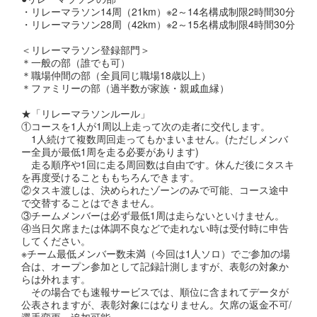
・リレーマラソン14周（21km）※2～14名構成制限2時間30分
・リレーマラソン28周（42km）※2～15名構成制限4時間30分
＜リレーマラソン登録部門＞
＊一般の部（誰でも可）
＊職場仲間の部（全員同じ職場18歳以上）
＊ファミリーの部（過半数が家族・親戚血縁）
★「リレーマラソンルール」
①コースを1人が1周以上走って次の走者に交代します。
1人続けて複数周回走ってもかまいません。(ただしメンバ
ー全員が最低1周を走る必要があります)
走る順序や1回に走る周回数は自由です。休んだ後にタスキ
を再度受けることももちろんできます。
②タスキ渡しは、決められたゾーンのみで可能、コース途中
で交替することはできません。
③チームメンバーは必ず最低1周は走らないといけません。
④当日欠席または体調不良などで走れない時は受付時に申告
してください。
※チーム最低メンバー数未満（今回は1人ソロ）でご参加の場
合は、オープン参加として記録計測しますが、表彰の対象か
らは外れます。
その場合でも速報サービスでは、順位に含まれてデータが
公表されますが、表彰対象にはなりません。欠席の返金不可/
選手変更・追加可能。