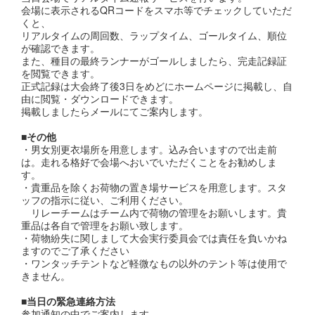
会場に表示されるQRコードをスマホ等でチェックしていただ
くと、
リアルタイムの周回数、ラップタイム、ゴールタイム、順位
が確認できます。
また、種目の最終ランナーがゴールしましたら、完走記録証
を閲覧できます。
正式記録は大会終了後3日をめどにホームページに掲載し、自
由に閲覧・ダウンロードできます。
掲載しましたらメールにてご案内します。
■その他
・男女別更衣場所を用意します。込み合いますので出走前
は。走れる格好で会場へおいでいただくことをお勧めしま
す。
・貴重品を除くお荷物の置き場サービスを用意します。スタ
ッフの指示に従い、ご利用ください。
リレーチームはチーム内で荷物の管理をお願いします。貴
重品は各自で管理をお願い致します。
・荷物紛失に関しまして大会実行委員会では責任を負いかね
ますのでご了承ください
・ワンタッチテントなど軽微なもの以外のテント等は使用で
きません。
■当日の緊急連絡方法
参加通知の中でご案内します