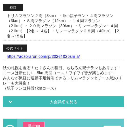
種目
トリムマラソン２周（3km）・1km親子ラン・４周マラソン
（6km）・８周マラソン（12km）・１４周マラソン
（21km）・２０周マラソン（30km）・リレーマラソン１４周
（21km）【2名～14名】・リレーマラソン２８周（42km）【2
名～15名】
公式サイト
https://aozorarun.com/lp/20261025sm-a/
秋の札幌を走る！たくさんの種目、もちろん親子ランもあります！
コースは新たに1．5km周回コース！ワイワイ皆が楽しめます！
みんなが気軽に運動不足解消できるトリムマラソンとチーム戦のリ
レーも大募集！
（親子ランは特設1kmコース）
大会詳細を見る
受付中