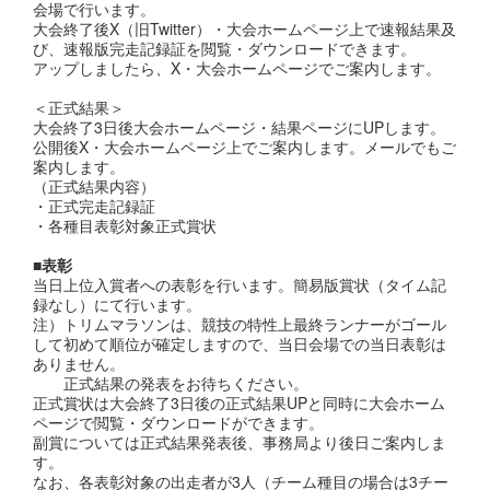
会場で行います。
大会終了後X（旧Twitter）・大会ホームページ上で速報結果及
び、速報版完走記録証を閲覧・ダウンロードできます。
アップしましたら、X・大会ホームページでご案内します。
＜正式結果＞
大会終了3日後大会ホームページ・結果ページにUPします。
公開後X・大会ホームページ上でご案内します。メールでもご
案内します。
（正式結果内容）
・正式完走記録証
・各種目表彰対象正式賞状
■表彰
当日上位入賞者への表彰を行います。簡易版賞状（タイム記
録なし）にて行います。
注）トリムマラソンは、競技の特性上最終ランナーがゴール
して初めて順位が確定しますので、当日会場での当日表彰は
ありません。
正式結果の発表をお待ちください。
正式賞状は大会終了3日後の正式結果UPと同時に大会ホーム
ページで閲覧・ダウンロードができます。
副賞については正式結果発表後、事務局より後日ご案内しま
す。
なお、各表彰対象の出走者が3人（チーム種目の場合は3チー