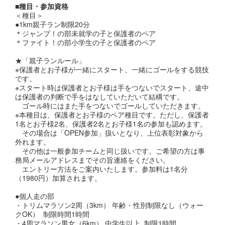
■種目・参加資格
＜種目＞
●1km親子ラン制限20分
＊ジャンプ！の部未就学の子と保護者のペア
＊ファイト！の部小学生の子と保護者のペア
★「親子ランルール」
※保護者とお子様が一緒にスタート、一緒にゴールをする競技
です。
※スタート時は保護者とお子様は手をつないでスタート、途中
は保護者の判断で手をはなしていただいて結構です。
ゴール時にはまた手をつないでゴールしていただきます。
※本種目は、保護者とお子様のペア種目です。ただし、保護者
1名とお子様2名、保護者2名とお子様1名の参加も認めます。
その場合は「OPEN参加」扱いとなり、上位表彰対象から
外れます。
その他は一般参加チームと同じ扱いです。ご希望の方は事
務局メールアドレスまでその旨連絡をください。
エントリー方法をご案内いたします。参加料は1名分
（1980円）加算されます。
●個人走の部
・トリムマラソン2周（3km） 年齢・性別制限なし（ウォー
クOK） 制限時間1時間
・4周マラソン男女（6km） 中学生以上 制限1時間