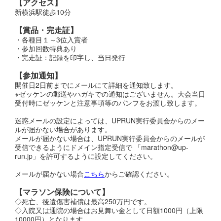
【アクセス】
新横浜駅徒歩10分
【賞品・完走証】
・各種目１～3位入賞者
・参加回数特典あり
・完走証：記録を印字し、当日発行
【参加通知】
開催日2日前までにメールにて詳細を通知致します。
※ゼッケンの郵送やハガキでの通知はございません。大会当日
受付時にゼッケンと注意事項等のパンフをお渡し致します。
迷惑メールの設定によっては、UPRUN実行委員会からのメー
ルが届かない場合があります。
メールが届かない場合は、UPRUN実行委員会からのメールが
受信できるようにドメイン指定受信で 「marathon@up-
run.jp」を許可するように設定してください。
メールが届かない場合
こちら
からご確認ください。
【マラソン保険について】
◇死亡、後遺傷害補償は最高250万円です。
◇入院又は通院の場合はお見舞い金として日額1000円（上限
10000円）となります。