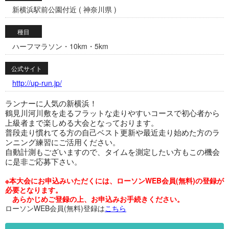
新横浜駅前公園付近 ( 神奈川県 )
種目
ハーフマラソン・10km・5km
公式サイト
http://up-run.jp/
ランナーに人気の新横浜！
鶴見川河川敷を走るフラットな走りやすいコースで初心者から
上級者まで楽しめる大会となっております。
普段走り慣れてる方の自己ベスト更新や最近走り始めた方のラ
ンニング練習にご活用ください。
自動計測もございますので、タイムを測定したい方もこの機会
に是非ご応募下さい。
※本大会にお申込みいただくには、ローソンWEB会員(無料)の登録が
必要となります。
あらかじめご登録の上、お申込みお手続きください。
ローソンWEB会員(無料)登録は
こちら