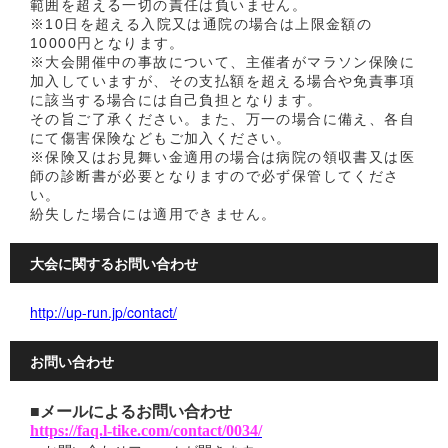
範囲を超える一切の責任は負いません。
※10日を超える入院又は通院の場合は上限金額の
10000円となります。
※大会開催中の事故について、主催者がマラソン保険に
加入していますが、その支払額を超える場合や免責事項
に該当する場合には自己負担となります。
その旨ご了承ください。また、万一の場合に備え、各自
にて傷害保険などもご加入ください。
※保険又はお見舞い金適用の場合は病院の領収書又は医
師の診断書が必要となりますので必ず保管してくださ
い。
紛失した場合には適用できません。
大会に関するお問い合わせ
http://up-run.jp/contact/
お問い合わせ
■メールによるお問い合わせ
https://faq.l-tike.com/contact/0034/