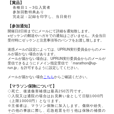
【賞品】
各種目１～3位入賞者
参加回数特典あり
完走証：記録を印字し、当日発行
【参加通知】
開催日2日前までにメールにて詳細を通知致します。
※ゼッケンの郵送やハガキでの通知はございません。大会当日
受付時にゼッケンと注意事項等のパンフをお渡し致します。
迷惑メールの設定によっては、UPRUN実行委員会からのメー
ルが届かない場合があります。
メールが届かない場合は、UPRUN実行委員会からのメールが
受信できるようにドメイン指定受信で 「marathon@up-
run.jp」を許可するように設定してください。
メールが届かない場合
こちら
からご確認ください。
【マラソン保険について】
◇死亡、後遺傷害補償は最高250万円です。
◇入院又は通院の場合はお見舞い金として日額1000円
（上限10000円）となります。
※主催者は、マラソン保険に加入します。傷病や紛失、
その他の事故に際し、応急処置を行う他は保険の補償の