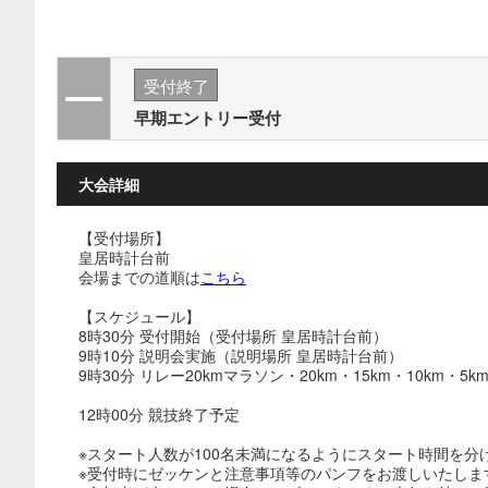
受付終了
早期エントリー受付
大会詳細
【受付場所】
皇居時計台前
会場までの道順は
こちら
【スケジュール】
8時30分 受付開始（受付場所 皇居時計台前）
9時10分 説明会実施（説明場所 皇居時計台前）
9時30分 リレー20kmマラソン・20km・15km・10km・
12時00分 競技終了予定
※スタート人数が100名未満になるようにスタート時間を分
※受付時にゼッケンと注意事項等のパンフをお渡しいたしま