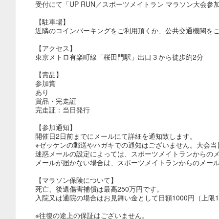
受付にて「UP RUN／スポーツメイトラン マラソン大会
【駐車場】
近隣のコインパーキングをご利用頂くか、公共交通機関を
【アクセス】
東京メトロ有楽町線「桜田門駅」出口３から徒歩約2分
【賞品】
参加賞
あり
賞品・完走証
完走証：当日発行
【参加通知】
開催日2日前までにメールにて詳細を通知致します。
※ゼッケンの郵送やハガキでの通知はございません。大会当
迷惑メールの設定によっては、スポーツメイトランからの
メールが届かない場合は、スポーツメイトランからのメールが受信
【マラソン保険について】
死亡、後遺傷害補償は最高250万円です。
入院又は通院の場合はお見舞い金として日額1000円（上限1
※往復の途上の保証はございません。