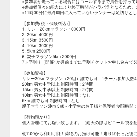
※参加者が走っている場合にはゴールするまで責任を持って
※参加者個々の能力により終了時間がバラバラとなるため、
※11時00分に最終周回に入っていないランナーは足切りと
【参加費(税・保険料込)】
1. リレー20kmマラソン 10000円
2. 20km 4000円
3. 15km 3500円
4. 10km 3000円
5. 5km 2500円
6. 親子マラソン5km 2000円
7.※早割り（開催1か月前までに早割チケットお申し込みで50
【参加資格】
リレー20kmマラソン（20組）誰でも可 1チーム参加人数4
20km 男女中学以上 制限時間：2時間
15km 男女中学以上 制限時間：2時間
10km 男女中学以上 制限時間：なし
5km 誰でも可 制限時間：なし
親子マラソン5km 3歳～小学生のお子様と保護者 制限時間
【荷物預かり】
個人管理にてお願い致します。（雨天の際はビニール袋を
朝7:00から利用可能！荷物のお預け可能！走り終わった後