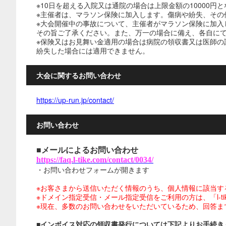
※10日を超える入院又は通院の場合は上限金額の10000円
※主催者は、マラソン保険に加入します。傷病や紛失、その
※大会開催中の事故について、主催者がマラソン保険に加入
その旨ご了承ください。また、万一の場合に備え、各自に
※保険又はお見舞い金適用の場合は病院の領収書又は医師の
紛失した場合には適用できません。
大会に関するお問い合わせ
https://up-run.jp/contact/
お問い合わせ
■メールによるお問い合わせ
https://faq.l-tike.com/contact/0034/
・お問い合わせフォームが開きます
※お客さまから送信いただく情報のうち、個人情報に該当す
※ドメイン指定受信・メール指定受信をご利用の方は、「l-tike.
※現在、多数のお問い合わせをいただいているため、回答ま
■インボイス対応の領収書発行については下記よりお手続き