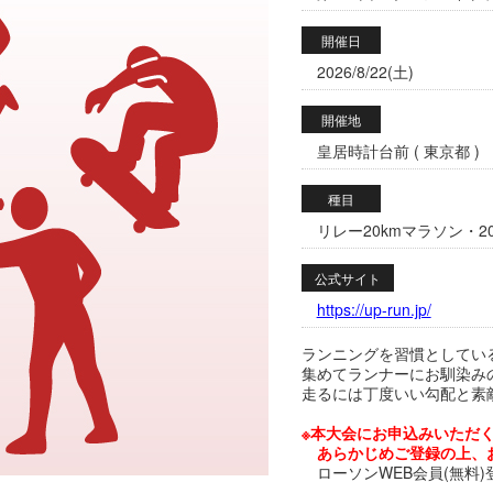
開催日
2026/8/22(土)
開催地
皇居時計台前 ( 東京都 )
種目
リレー20kmマラソン・20
公式サイト
https://up-run.jp/
ランニングを習慣としてい
集めてランナーにお馴染み
走るには丁度いい勾配と素
※本大会にお申込みいただく
あらかじめご登録の上、
ローソンWEB会員(無料)