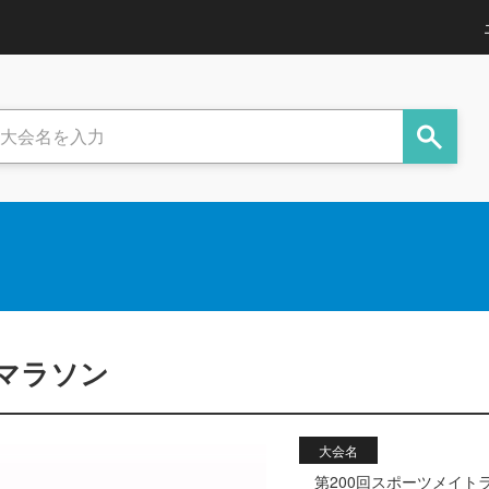
居マラソン
大会名
第200回スポーツメイト