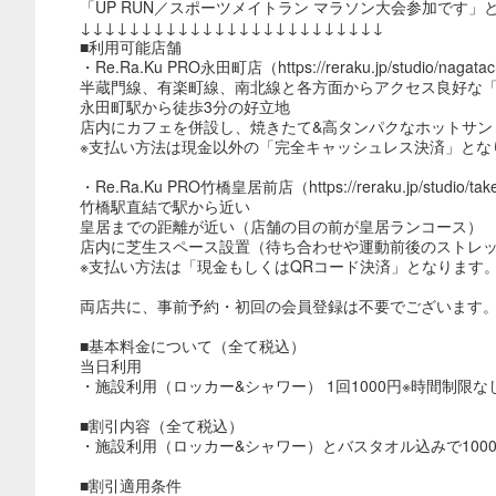
「UP RUN／スポーツメイトラン マラソン大会参加です
↓↓↓↓↓↓↓↓↓↓↓↓↓↓↓↓↓↓↓↓↓↓↓↓↓
■利用可能店舗
・Re.Ra.Ku PRO永田町店（https://reraku.jp/studio/nagata
半蔵門線、有楽町線、南北線と各方面からアクセス良好な
永田町駅から徒歩3分の好立地
店内にカフェを併設し、焼きたて&高タンパクなホットサン
※支払い方法は現金以外の「完全キャッシュレス決済」とな
・Re.Ra.Ku PRO竹橋皇居前店（https://reraku.jp/studio/tak
竹橋駅直結で駅から近い
皇居までの距離が近い（店舗の目の前が皇居ランコース）
店内に芝生スペース設置（待ち合わせや運動前後のストレ
※支払い方法は「現金もしくはQRコード決済」となります
両店共に、事前予約・初回の会員登録は不要でございます
■基本料金について（全て税込）
当日利用
・施設利用（ロッカー&シャワー） 1回1000円※時間制限な
■割引内容（全て税込）
・施設利用（ロッカー&シャワー）とバスタオル込みで1000円
■割引適用条件