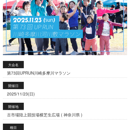
大会名
第73回UPRUN川崎多摩川マラソン
開催日
2025/11/23(日)
開催地
古市場陸上競技場横芝生広場 ( 神奈川県 )
種目