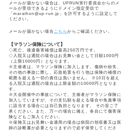
メールが届かない場合は、UPRUN実行委員会からのメ
ールが受信できるようにドメイン指定受信で
「marathon@up-run.jp」を許可するように設定して
ください。
メールが届かない場合
こちら
からご確認ください。
【マラソン保険について】
◇死亡、後遺傷害補償は最高250万円です。
◇入院又は通院の場合はお見舞い金として日額1000円
（上限10000円）となります。
※主催者は、マラソン保険に加入します。傷病や紛失、
その他の事故に際し、応急処置を行う他は保険の補償の
範囲を超える一切の責任は負いません。 ※10日を超え
る入院又は通院の場合は上限金額の10000円となりま
す。
※大会開催中の事故について、主催者がマラソン保険に
加入していますが、その支払額を超える場合や免責事項
に該当する場合には自己負担となります。 その旨ご了
承ください。また、万一の場合に備え、各自にて傷害保
険などもご加入ください。
※保険又はお見舞い金適用の場合は病院の領収書又は医
師の診断書が必要となりますので必ず保管してくださ