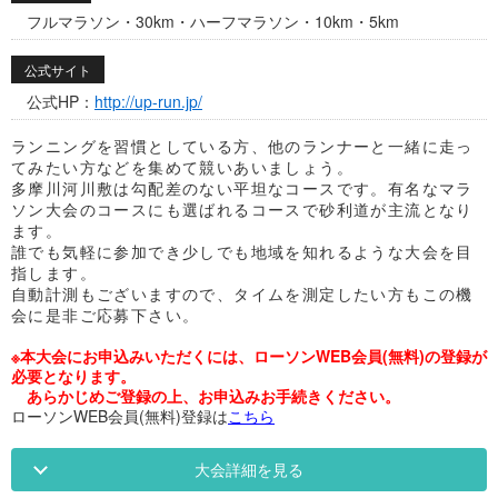
フルマラソン・30km・ハーフマラソン・10km・5km
公式サイト
公式HP：
http://up-run.jp/
ランニングを習慣としている方、他のランナーと一緒に走っ
てみたい方などを集めて競いあいましょう。
多摩川河川敷は勾配差のない平坦なコースです。有名なマラ
ソン大会のコースにも選ばれるコースで砂利道が主流となり
ます。
誰でも気軽に参加でき少しでも地域を知れるような大会を目
指します。
自動計測もございますので、タイムを測定したい方もこの機
会に是非ご応募下さい。
※本大会にお申込みいただくには、ローソンWEB会員(無料)の登録が
必要となります。
あらかじめご登録の上、お申込みお手続きください。
ローソンWEB会員(無料)登録は
こちら
大会詳細を見る