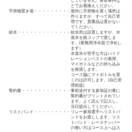
どでお着換えください。
手荷物置き場・・・・・・・・・屋外に手荷物を置く場所は
作りますが、すべて自己管
理です。貴重品は置かない
でください。
給水・・・・・・・・・・・・・給水所は設置しますが、水
道水を紙コップで渡しま
す。(業務用浄水器で浄化し
ます）
水道水が苦手な方はハイド
レーションベストの着用、
マイボトルなどの持ち込み
を推奨します。
コース脇にマイボトルを置
くのは許可します。(自己管
理前提)
誓約書・・
・・・・・・・・・・
事前送付する参加証の裏に
誓約書がプリントされてい
ます。よく読んで記入し、
当日提出してください。
リストバンド・・・・・・・・・リレー参加選手へリストバ
ンドをお渡しします。リス
トバンド・レースナンバー
の無い方はコース上へは入