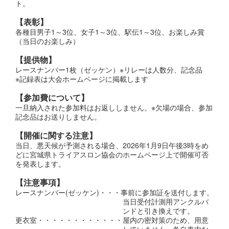
ト。
【表彰】
各種目男子1～3位、女子1～3位、駅伝1～3位、お楽しみ賞
（当日のお楽しみ）
【提供物】
レースナンバー1枚（ゼッケン）※リレーは人数分、記念品
※記録表は大会ホームページに掲載します
【参加費について】
一旦納入された参加料はお返ししません。※欠場の場合、参加
記念品はお送りしません。
【開催に関する注意】
当日、悪天候が予測される場合、2026年1月9日午後3時をめ
どに宮城県トライアスロン協会のホームページ上で開催可否
を発表します。
【注意事項】
レースナンバー(ゼッケン)・・・事前に参加証を送付します。
当日受付計測用アンクルバ
ンドと引き換えです。
更衣室・・・・・・・・・・・・屋内の密対策のため、用意
していません。各自車内な