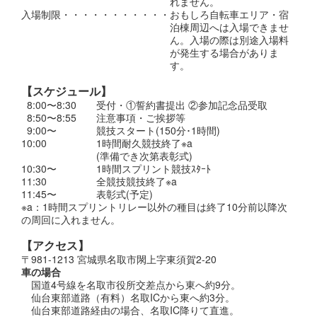
れません。
入場制限・・・・・・・・・・・おもしろ自転車エリア・宿
泊棟周辺へは入場できませ
ん。入場の際は別途入場料
が発生する場合がありま
す。
【スケジュール】
8:00〜8:30 受付・①誓約書提出 ②参加記念品受取
8:50〜8:55 注意事項・ご挨拶等
9:00〜 競技スタート(150分･1時間)
10:00 1時間耐久競技終了※a
(準備でき次第表彰式)
10:30〜 1時間スプリント競技ｽﾀｰﾄ
11:30 全競技競技終了※a
11:45〜 表彰式(予定)
※a：1時間スプリントリレー以外の種目は終了10分前以降次
の周回に入れません。
【アクセス】
〒981-1213 宮城県名取市閖上字東須賀2-20
車の場合
国道4号線を名取市役所交差点から東へ約9分。
仙台東部道路（有料）名取ICから東へ約3分。
仙台東部道路経由の場合、名取IC降りて直進。