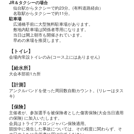
JR＆タクシーの場合
仙台駅からタクシーで約23分。(有料道路経由）
名取駅からタクシーで約11分。
駐車場
広浦橋手前に大型無料駐車場があります。
敷地内駐車場は関係者専用になります。
当日は閖上朝市も開催されています。
早めの来場を推奨します。
【トイレ】
会場内常設トイレのみ(コース上にはありません)
【給水所】
大会本部前1カ所
【計測】
アンクルバンドを使った周回数自動カウント。(リレーはタス
キ)
【保険】
主催者が、参加選手を被保険者とした傷害保険(大会当日適用
の保険) に加入いたします。
会員はトライアスロンジャパン保険適用。
競技中に発生した事故については、その程度に関わらず、そ
の日のうちに主催者に届け出てください。