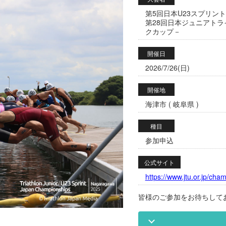
第5回日本U23スプリント
第28回日本ジュニアトラ
クカップ－
開催日
2026/7/26(日)
開催地
海津市 ( 岐阜県 )
種目
参加申込
公式サイト
https://www.jtu.or.jp/cha
皆様のご参加をお待ちして