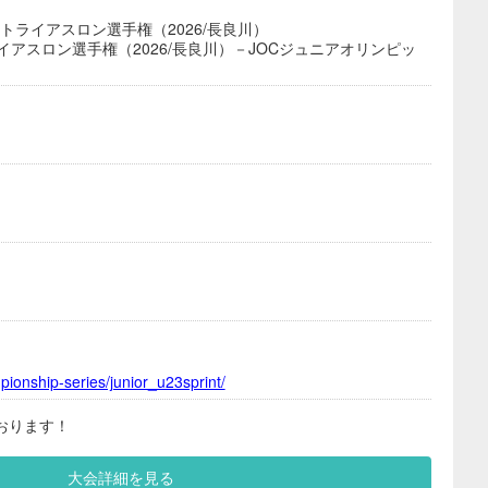
トライアスロン選手権（2026/長良川）
イアスロン選手権（2026/長良川）－JOCジュニアオリンピッ
mpionship-series/junior_u23sprint/
おります！
大会詳細を見る