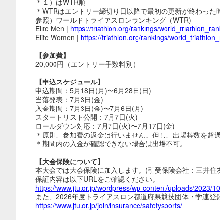
＊１）はWTR順
＊WTRはエントリー締切り日以降で最初の更新が終わった
参照）ワールドトライアスロンランキング（WTR)
Elite Men |
https://triathlon.org/rankings/world_triathlon_ra
Elite Women |
https://triathlon.org/rankings/world_triathlo
【参加費】
20,000円（エントリー手数料別）
【申込スケジュール】
申込期間：5月18日(月)〜6月28日(日)
当落発表：7月3日(金)
入金期間：7月3日(金)〜7月6日(月)
スタートリスト公開：7月7日(火)
ロールダウン対応：7月7日(火)〜7月17日(金)
＊原則、参加費の返金は行いません。但し、出場枠数を超
＊期間内の入金が確認できない場合は出場不可。
【大会保険について】
本大会では大会保険に加入します。(引受保険会社：三井住
保証内容は以下URLをご確認ください。
https://www.jtu.or.jp/wordpress/wp-content/uploads/2023/1
また、2026年度トライアスロン都道府県競技団体・学連
https://www.jtu.or.jp/join/insurance/safetysports/