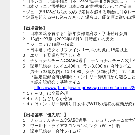
＊日本ジュニア選手権と日本U23SP選手権は男女別に同一
＊日本ジュニア選手権と日本U23SP選手権合わせての定員
＊ジュニア/U23どちらかのみで定員を超える場合には別レ
＊定員を超える申し込みがあった場合は、優先順に従い出
【出場資格】
１）日本国籍を有する当該年度都道府県・学連登録会員
２）16歳〜23歳（2026年12月31日時点）の男女
＊ジュニアは16歳～19歳
＊日本選手権クオリファイシリーズの対象は18歳以上
３）エリート登録を完了した者
４）ナショナルチームOSABC選手・ナショナルチーム次世
５）認定記録会（スイム400m、ラン3,000m）合計タイム
男子（22級以内）15:14.99、女子（22級以内）17:14.8
＊認定記録会有効期間：エントリー締切日から遡ること
＊認定記録会：基準タイム
https://www.jtu.or.jp/wordpress/wp-content/uploads/
＊１）～３）は全員必須
＊４）５）はどちらか必須
＊４）はエントリー締切り日以降でWTRの最初の更新が終
【出場基準（優先順）】
１）ナショナルチームOSABC選手・ナショナルチーム次世
２）ワールドトライアスロンランキング（WTR）順
３）認定記録会 合計タイム順