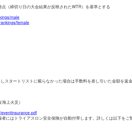
時点（締切り日の大会結果が反映されたWTR）を基準とする
nkings/male
n_rankings/female
過しスタートリストに載らなかった場合は手数料を差し引いた金額を返
友海上火災）
0/eventinsurance.pdf
登録者にはトライアスロン安全保険が自動付帯します。詳しくは以下をご