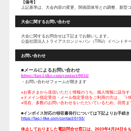
【備考】
上記基準は、大会内容の変更、関係団体等との調整、新型
大会に関するお問い合わせ
大会に関するお問合せは下記までお願いします。
公益社団法人トライアスロンジャパン（TRIJ）イベントチ
お問い合わせ
■メールによるお問い合わせ
https://faq.l-tike.com/contact/0034/
・お問い合わせフォームが開きます
※お客さまから送信いただく情報のうち、個人情報に該当す
※ドメイン指定受信・メール指定受信をご利用の方は、「l-tike.
※現在、多数のお問い合わせをいただいているため、回答ま
■インボイス対応の領収書発行については下記よりお手続き
https://faq.l-tike.com/contact/0155/
休止しておりました電話問合せ窓口は、2023年4月24日