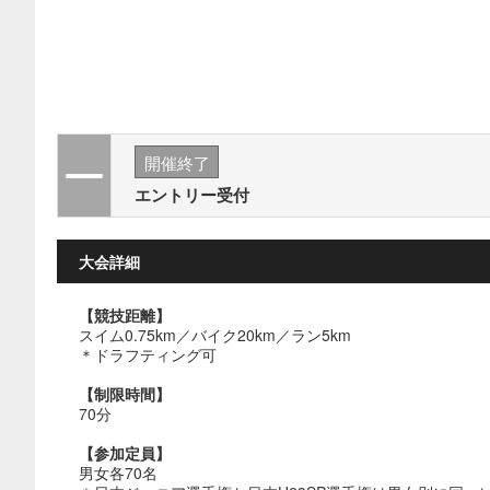
開催終了
エントリー受付
大会詳細
【競技距離】
スイム0.75km／バイク20km／ラン5km
＊ドラフティング可
【制限時間】
70分
【参加定員】
男女各70名