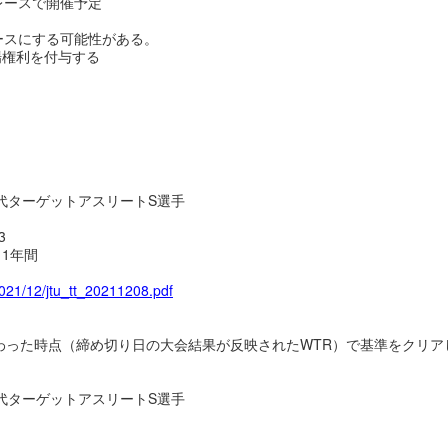
レースで開催予定
ースにする可能性がある。
場権利を付与する
代ターゲットアスリートS選手
3
1年間
2021/12/jtu_tt_20211208.pdf
わった時点（締め切り日の大会結果が反映されたWTR）で基準をクリア
代ターゲットアスリートS選手