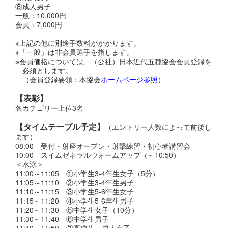
⑧成人男子
一般：10,000円
会員：7,000円
※上記の他に別途手数料がかかります。
※「一般」は非会員選手を指します。
※会員価格については、（公社）日本近代五種協会会員登録を
必須とします。
（会員登録要領：本協会
ホームページ参照
）
【表彰】
各カテゴリー上位3名
【タイムテーブル予定】
（エントリー人数によって前後し
ます）
08:00 受付・射座オープン・射撃練習・初心者講習会
10:00 スイムゼネラルウォームアップ（～10:50）
＜水泳＞
11:00～11:05 ①小学生3-4年生女子（5分）
11:05～11:10 ②小学生3-4年生男子
11:10～11:15 ③小学生5-6年生女子
11:15～11:20 ④小学生5-6年生男子
11:20～11:30 ⑤中学生女子（10分）
11:30～11:40 ⑥中学生男子
11:40～11:50 ⑦高校生・成人女子