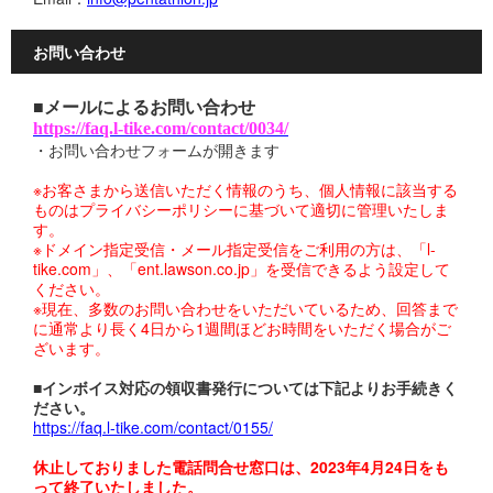
お問い合わせ
■メールによるお問い合わせ
https://faq.l-tike.com/contact/0034/
・お問い合わせフォームが開きます
※お客さまから送信いただく情報のうち、個人情報に該当する
ものはプライバシーポリシーに基づいて適切に管理いたしま
す。
※ドメイン指定受信・メール指定受信をご利用の方は、「l-
tike.com」、「ent.lawson.co.jp」を受信できるよう設定して
ください。
※現在、多数のお問い合わせをいただいているため、回答まで
に通常より長く4日から1週間ほどお時間をいただく場合がご
ざいます。
■インボイス対応の領収書発行については下記よりお手続きく
ださい。
https://faq.l-tike.com/contact/0155/
休止しておりました電話問合せ窓口は、2023年4月24日をも
って終了いたしました。