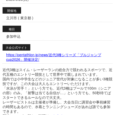
開催地
立川市 ( 東京都 )
種目
参加申込
大会公式サイト
https://pentathlon.jp/news/近代3種シリーズ「ブルジャンプ
cup2026」開催決定/​
近代3種はスイム・レーザーランの総合力で競われるスポーツで、近
代五種のエントリー競技として世界中で親しまれています。
国内では小中学生などのジュニア世代が対象になることが多い3種競
技ですが、この大会は大人もエントリーいただけます。
「水泳が苦手！」という方でも、近代3種はプールで100m（シニア
の部）のみ。「射撃は当てる自信が…」という方でも、50秒待てば
スタートできるルールなので大丈夫。
レーザーピストルは主催者が準備し、大会当日に講習会や事前練習
の時間もあるので、水着とランニングシューズがあれば誰でも参加
できます。