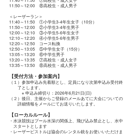
11:50～12:00 ⑧高校生・成人男子
＜レーザーラン＞
11:40～11:50 ①小学生3-4年生女子（10分）
11:50～12:00 ②小学生3-4年生男子
12:00～12:10 ③小学生5-6年生女子
12:10～12:20 ④小学生5-6年生男子
12:20～12:50 コース転換
12:50～13:05 ⑤中学生女子（15分）
13:05～13:20 ⑥中学生男子
13:20～13:35 ⑦高校生・成人女子
13:35～13:50 ⑧高校生・成人男子
【
受付方法・参加案内
】
（１）参加申込み先着順とし、定員になり次第申込み受付終
了とします。
※ 申込み締切り：2026年6月21日(日)
（２）後日、主催からご登録のメールあてに大会についての
詳細情報をメールにてお送りいたします。
【ローカルルール】
・水泳競技はプール水深の関係上、飛び込み禁止とし、水中
スタートとします
・レーザーピストルは協会のレンタル銃をお使いいただけま