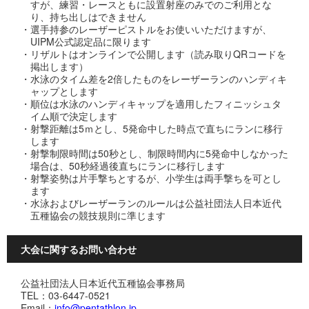
すが、練習・レースともに設置射座のみでのご利用とな
り、持ち出しはできません
・選手持参のレーザーピストルをお使いいただけますが、
UIPM公式認定品に限ります
・リザルトはオンラインで公開します（読み取りQRコードを
掲出します）
・水泳のタイム差を2倍したものをレーザーランのハンディキ
ャップとします
・順位は水泳のハンディキャップを適用したフィニッシュタ
イム順で決定します
・射撃距離は5ｍとし、5発命中した時点で直ちにランに移行
します
・射撃制限時間は50秒とし、制限時間内に5発命中しなかった
場合は、50秒経過後直ちにランに移行します
・射撃姿勢は片手撃ちとするが、小学生は両手撃ちを可とし
ます
・水泳およびレーザーランのルールは公益社団法人日本近代
五種協会の競技規則に準じます
大会に関するお問い合わせ
公益社団法人日本近代五種協会事務局
TEL：03-6447-0521
Email：
info@pentathlon.jp