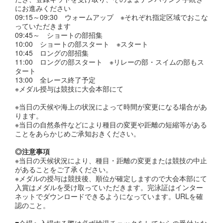
にお進みください
09:15～09:30 ウォームアップ ※それぞれ指定区域でおこな
っていただきます
09:45～ ショートの部招集
10:00 ショートの部スタート ※スタート
10:45 ロングの部招集
11:00 ロングの部スタート ※リレーの部・スイムの部もス
タート
13:00 全レース終了予定
※メダル授与は競技に大会本部にて
※当日の天候や海上の状況によって時間が変更になる場合があ
ります。
※当日の自然条件などにより種目の変更や距離の短縮等がある
ことをあらかじめご承知おきください。
◎注意事項
※当日の天候状況により、種目・距離の変更または競技の中止
があることをご了承ください。
※メダルの授与は競技後、順位が確定しますので大会本部にて
入賞はメダルを受け取っていただきます。完泳証はインター
ネットでダウンロードできるようになっています。URLを確
認のこと。
■会場へ入場する際は必ず検温チェックをしてからの受付とな