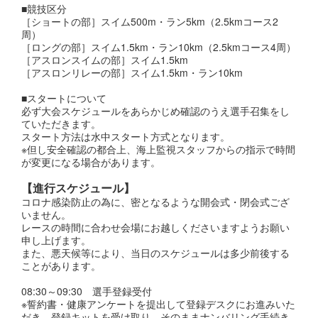
■競技区分
［ショートの部］スイム500m・ラン5km（2.5kmコース2
周）
［ロングの部］スイム1.5km・ラン10km（2.5kmコース4周）
［アスロンスイムの部］スイム1.5km
［アスロンリレーの部］スイム1.5km・ラン10km
■スタートについて
必ず大会スケジュールをあらかじめ確認のうえ選手召集をし
ていただきます。
スタート方法は水中スタート方式となります。
※但し安全確認の都合上、海上監視スタッフからの指示で時間
が変更になる場合があります。
【進行スケジュール】
コロナ感染防止の為に、密となるような開会式・閉会式ござ
いません。
レースの時間に合わせ会場にお越しくださいますようお願い
申し上げます。
また、悪天候等により、当日のスケジュールは多少前後する
ことがあります。
08:30～09:30 選手登録受付
※誓約書・健康アンケートを提出して登録デスクにお進みいた
だき、登録キットを受け取り、そのままナンバリング手続き