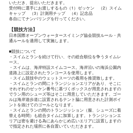
いただき、提出いただきます。
受付時に選手にお渡しするもの（1）ゼッケン （2）スイム
キャップ （3）計測用チップ （4）記念品
各自にてナンバリングを行ってください。
【競技方法】
日本国際オープンウォータースイミング協会競技ルール・共
通ルールを適用して実施します。
■競技について
・スイムとランを続けて行い、その総合順位を争うタイムレ
ース。
・スイムは、海岸特設スイムコース。海岸沿いの海浜公園内
道路上に設定されたランコースを使用します。
・スイム競技中のウェットスーツの着用を推奨致します。
・スイムとランの間にトランジションエリアがあり、そこに
それぞれのゼッケン番号に基づくボックスが用意されますの
でラン用のシューズ等はそこに用意していただきます。ゴー
ルは海岸遊歩道に設置されるテント脇に用意された計測ポイ
ントを抜けてのゴールとなります。
・スイムとランの間のトランジッション（服、シューズに着
替える時間）も総合タイムに加算します。トランジションエ
リアは密を避ける為にあらかじめ広いエリアに設置しますの
で指定された場所に各自置いていただきます。