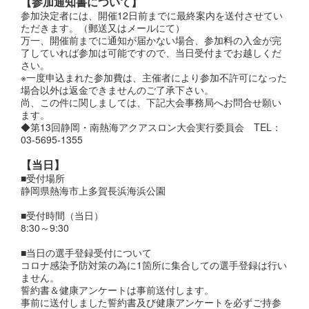
【参加通知書について】
参加決定者には、開催12日前までに最終案内を送付させてい
ただきます。（郵送又はメールにて）
万一、開催前までに通知が届かない場合、参加料の入金が完
了していれば参加は可能ですので、当日受付までお越しくだ
さい。
※一度申込まれた参加費は、主催者により参加不許可になった
場合以外は返金できませんのご了承下さい。
尚、この件に関しましては、下記大会事務局へお問合せ願い
ます。
◆第13回静岡・南熱海アクアスロン大会実行委員会 TEL：
03-5695-1355
【当日】
■受付場所
静岡県熱海市上多賀長浜海浜公園
■受付時間（当日）
8:30～9:30
■当日の選手登録受付について
コロナ感染予防対策の為に1箇所に集合しての選手登録は行い
ません。
誓約書＆健康アンケートは事前送付します。
事前に送付しました誓約書及び健康アンケートを必ずご持参