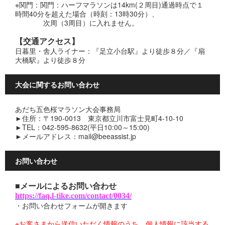
※関門：関門：ハーフマラソンは14km(２周目)通過時点で１
時間40分を超えた場合（時刻：13時30分）、
次周（3周目）に入れません。
【交通アクセス】
日暮里・舎人ライナー：『足立小台駅』より徒歩８分／『扇
大橋駅』より徒歩８分
大会に関するお問い合わせ
あだち五色桜マラソン大会事務局
►住所：〒190-0013 東京都立川市富士見町4-10-10
►TEL：042-595-8632(平日10:00～15:00)
►メールアドレス：mail@beeassist.jp
お問い合わせ
■メールによるお問い合わせ
https://faq.l-tike.com/contact/0034/
・お問い合わせフォームが開きます
※お客さまから送信いただく情報のうち、個人情報に該当する