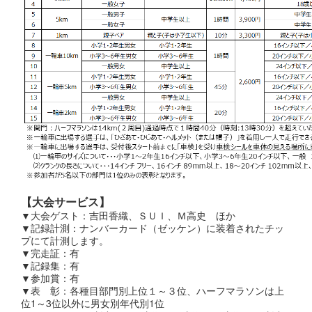
【大会サービス】
▼大会ゲスト：吉田香織、ＳＵＩ、Ｍ高史 ほか
▼記録計測：ナンバーカード（ゼッケン）に装着されたチッ
プにて計測します。
▼完走証：有
▼記録集：有
▼参加賞：有
▼表 彰：各種目部門別上位１～３位、ハーフマラソンは上
位1～3位以外に男女別年代別1位