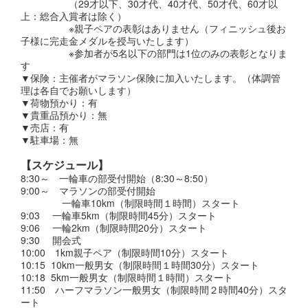
（29才以下、30才代、40才代、50才代、60才以
上：総合入賞者は除く）
※親子ペアの表彰はありません（フィニッシュ後お
子様に完走金メダルを授与いたします）
※参加者が5名以下の部門は1位のみの表彰となりま
す
▼保険：主催者がマラソン保険に加入いたします。（体調管
理は各自でお願いします）
▼荷物預かり：有
▼貴重品預かり：無
▼売店：有
▼駐車場：無
【スケジュール】
8:30～ 一輪車の部受付開始（8:30～8:50）
9:00～ マラソンの部受付開始
一輪車10km（制限時間１時間）スタート
9:03 一輪車5km（制限時間45分）スタート
9:06 一輪2km（制限時間20分）スタート
9:30 開会式
10:00 1km親子ペア（制限時間10分）スタート
10:15 10km一般男女（制限時間１時間30分）スタート
10:18 5km一般男女（制限時間１時間）スタート
11:50 ハーフマラソン一般男女（制限時間２時間40分）スタ
ート