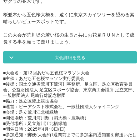
ザクラの並木です。
桜並木から五色桜大橋を、遠くに東京スカイツリーを望める素
晴らしいビュースポットです。
この大会が荒川堤の若い桜の生長と共にお花見ＲＵＮとして成
長する事を願って走りましょう。
大会詳細を見る
■大会名：第13回あだち五色桜マラソン大会
■主催：あだち五色桜マラソン実行委員会
■後援：国土交通省荒川下流河川事務所、足立区、足立区教育委員
会、公益財団法人 足立区スポーツ協会、東京商工会議所 足立支部、
一般財団法人 尾崎行雄記念財団
■協力：足立区陸上競技協会
■運営：ビーアシスト株式会社、一般社団法人シャイニング
■会場：足立荒川江北橋緑地
■開催場所：荒川河川敷（扇大橋～鹿浜橋）
■受付場所：足立荒川江北橋緑地
■開催日時：2025年4月13日(日)
■参加通知：郵便(大会約1週間前までに参加案内通知書を郵送いたし
ます)