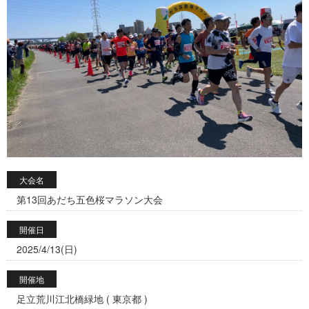
大会名
第13回あだち五色桜マラソン大会
開催日
2025/4/13(日)
開催地
足立荒川江北橋緑地 ( 東京都 )