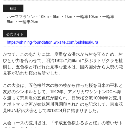
種目
ハーフマラソン・10km・5km・1km・一輪車10km・一輪車
5km・一輪車2km
公式サイト
https://shining-foundation.wixsite.com/5shikisakura
かつて、このあたりには、度重なる洪水から村を守るため、村
びとが力を合わせて、明治19年に約6kmに及ぶサトザクラを植
樹し、五色桜と呼ばれた見事な並木は、国内国外から大勢の花
見客が訪れた桜の名所でした。
この大会は、五色桜並木の桜の枝から作った桜を日米の平和と
友好のシンボルとして、1912年、アメリカワシントンDCへ海
を渡って荒川堤の五色桜が贈られ、日米桜交流100周年と荒川
とポトマック河が姉妹河川再調印されたのを記念して、東京花
見RUN駅伝大会として2013年4月に始まりました。
大会コースの荒川堤は、「平成五色桜ふるさと桜」の若いサト