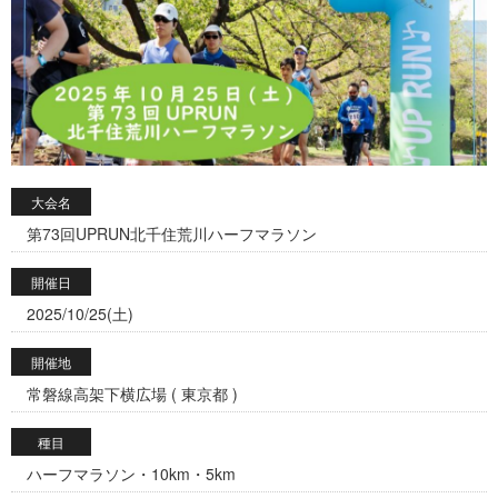
大会名
第73回UPRUN北千住荒川ハーフマラソン
開催日
2025/10/25(土)
開催地
常磐線高架下横広場 ( 東京都 )
種目
ハーフマラソン・10km・5km