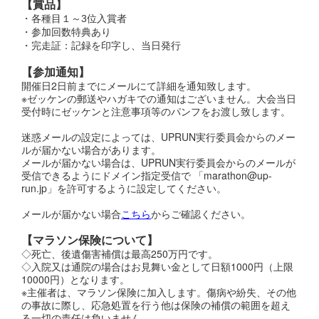
【賞品】
・各種目１～3位入賞者
・参加回数特典あり
・完走証：記録を印字し、当日発行
【参加通知】
開催日2日前までにメールにて詳細を通知致します。
※ゼッケンの郵送やハガキでの通知はございません。大会当日
受付時にゼッケンと注意事項等のパンフをお渡し致します。
迷惑メールの設定によっては、UPRUN実行委員会からのメー
ルが届かない場合があります。
メールが届かない場合は、UPRUN実行委員会からのメールが
受信できるようにドメイン指定受信で 「marathon@up-
run.jp」を許可するように設定してください。
メールが届かない場合
こちら
からご確認ください。
【
マラソン保険について】
◇死亡、後遺傷害補償は最高250万円です。
◇入院又は通院の場合はお見舞い金として日額1000円（上限
10000円）となります。
※主催者は、マラソン保険に加入します。傷病や紛失、その他
の事故に際し、応急処置を行う他は保険の補償の範囲を超え
る一切の責任は負いません。