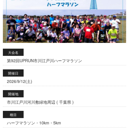
大会名
第92回UPRUN市川江戸川ハーフマラソン
開催日
2026/9/12(土)
開催地
市川江戸川河川敷緑地周辺 ( 千葉県 )
種目
ハーフマラソン・10km・5km