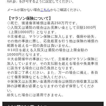
run.jp」を許可するように設定してください。
メールが届かない場合
こちら
からご確認ください。
【マラソン保険について】
◇死亡、後遺傷害補償は最高250万円です。
◇入院又は通院の場合はお見舞い金として日額1000円
（上限10000円）となります。
※主催者は、マラソン保険に加入します。傷病や紛失、
その他の事故に際し、応急処置を行う他は保険の補償の
範囲を超える一切の責任は負いません。
※10日を超える入院又は通院の場合は上限金額の
10000円となります。
※大会開催中の事故について、主催者がマラソン保険に
加入していますが、その支払額を超える場合や免責事項
に該当する場合には自己負担となります。
その旨ご了承ください。また、万一の場合に備え、各自
にて傷害保険などもご加入ください。
※保険又はお見舞い金適用の場合は病院の領収書又は医
師の診断書が必要となりますので必ず保管してくださ
い。
紛失した場合には適用できません。