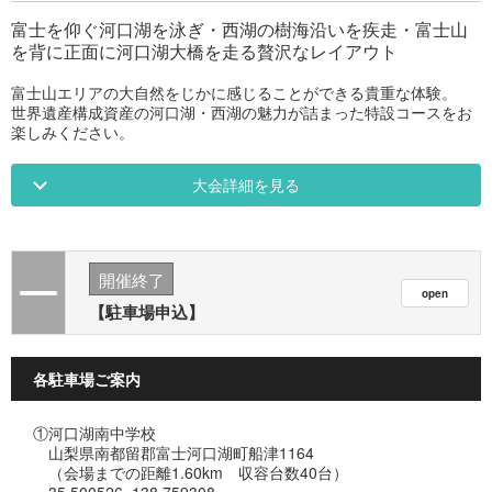
富士を仰ぐ河口湖を泳ぎ・西湖の樹海沿いを疾走・富士山
を背に正面に河口湖大橋を走る贅沢なレイアウト
富士山エリアの大自然をじかに感じることができる貴重な体験。
世界遺産構成資産の河口湖・西湖の魅力が詰まった特設コースをお
楽しみください。
大会詳細を見る
開催終了
【駐車場申込】
各駐車場ご案内
①河口湖南中学校
山梨県南都留郡富士河口湖町船津1164
（会場までの距離1.60km 収容台数40台）