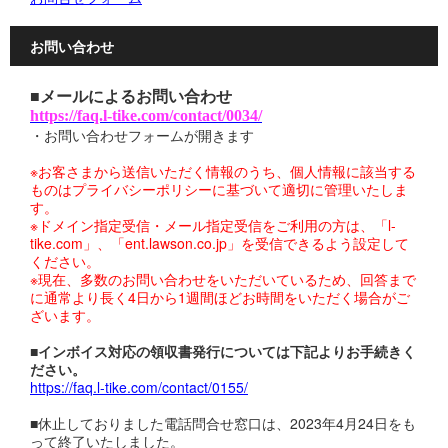
お問い合わせ
■メールによるお問い合わせ
https://faq.l-tike.com/contact/0034/
・お問い合わせフォームが開きます
※お客さまから送信いただく情報のうち、個人情報に該当する
ものはプライバシーポリシーに基づいて適切に管理いたしま
す。
※ドメイン指定受信・メール指定受信をご利用の方は、「l-
tike.com」、「ent.lawson.co.jp」を受信できるよう設定して
ください。
※現在、多数のお問い合わせをいただいているため、回答まで
に通常より長く4日から1週間ほどお時間をいただく場合がご
ざいます。
■インボイス対応の領収書発行については下記よりお手続きく
ださい。
https://faq.l-tike.com/contact/0155/
■休止しておりました電話問合せ窓口は、2023年4月24日をも
って終了いたしました。