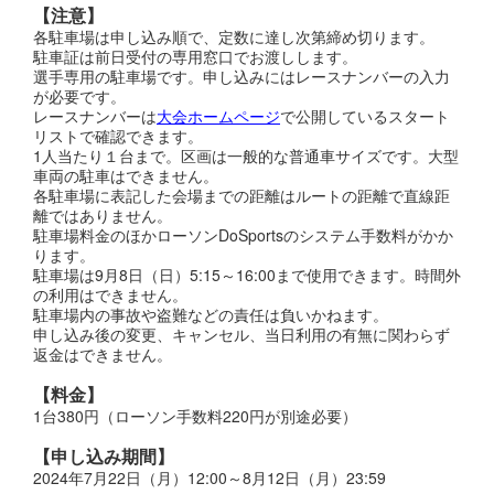
【注意】
各駐車場は申し込み順で、定数に達し次第締め切ります。
駐車証は前日受付の専用窓口でお渡しします。
選手専用の駐車場です。申し込みにはレースナンバーの入力
が必要です。
レースナンバーは
大会ホームページ
で公開しているスタート
リストで確認できます。
1人当たり１台まで。区画は一般的な普通車サイズです。大型
車両の駐車はできません。
各駐車場に表記した会場までの距離はルートの距離で直線距
離ではありません。
駐車場料金のほかローソンDoSportsのシステム手数料がかか
ります。
駐車場は9月8日（日）5:15～16:00まで使用できます。時間外
の利用はできません。
駐車場内の事故や盗難などの責任は負いかねます。
申し込み後の変更、キャンセル、当日利用の有無に関わらず
返金はできません。
【料金】
1台380円（ローソン手数料220円が別途必要）
【申し込み期間】
2024年7月22日（月）12:00～8月12日（月）23:59