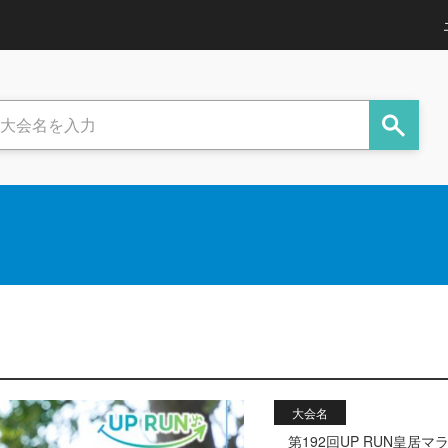
大会名
第192回UP RUN皇居マ