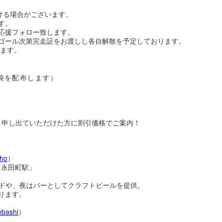
ける場合がございます。
す。
応援フォロー致します。
ゴール次第完走証をお渡しし各自解散を予定しております。
します。
袋を配布します）
」と申し出ていただけた方に割引価格でご案内！
cho
）
「永田町駅」
ドや、夜はバーとしてクラフトビールを提供。
ります。
kebashi
）