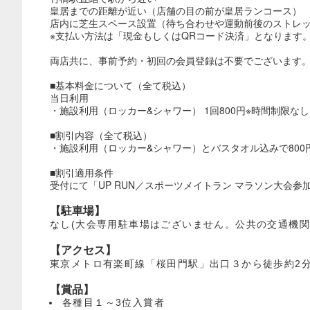
皇居までの距離が近い（店舗の目の前が皇居ランコース）
店内に芝生スペース設置（待ち合わせや運動前後のストレ
※支払い方法は「現金もしくはQRコード決済」となります
両店共に、事前予約・初回の会員登録は不要でございます
■基本料金について（全て税込）
当日利用
・施設利用（ロッカー&シャワー） 1回800円※時間制限なし
■割引内容（全て税込）
・施設利用（ロッカー&シャワー）とバスタオル込みで800円
■割引適用条件
受付にて「UP RUN／スポーツメイトラン マラソン大会
【駐車場】
なし(大会専用駐車場はございません。公共の交通機関
【アクセス】
東京メトロ有楽町線「桜田門駅」出口３から徒歩約2
【賞品】
各種目１～3位入賞者