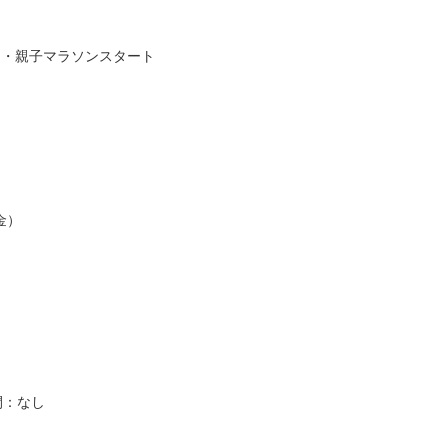
5km・親子マラソンスタート
金）
間：なし