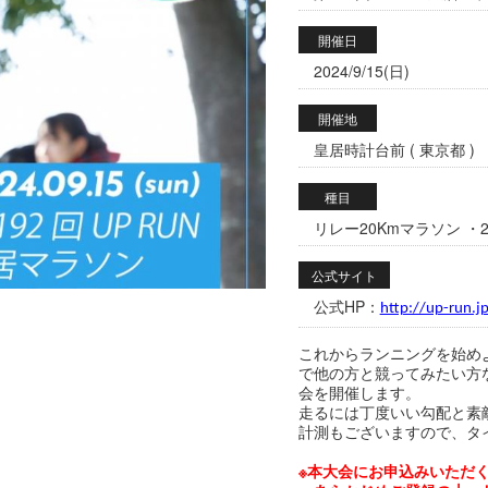
開催日
2024/9/15(日)
開催地
皇居時計台前 ( 東京都 )
種目
リレー20Kmマラソン ・2
公式サイト
公式HP：
http://up-run.j
これからランニングを始め
で他の方と競ってみたい方
会を開催します。
走るには丁度いい勾配と素
計測もございますので、タ
※本大会にお申込みいただく