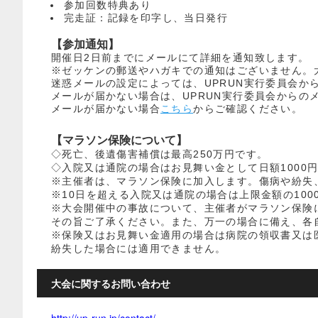
参加回数特典あり
完走証：記録を印字し、当日発行
【参加通知】
開催日2日前までにメールにて詳細を通知致します。
※ゼッケンの郵送やハガキでの通知はございません。
迷惑メールの設定によっては、UPRUN実行委員会か
メールが届かない場合は、UPRUN実行委員会からのメー
メールが届かない場合
こちら
からご確認ください。
【マラソン保険について】
◇死亡、後遺傷害補償は最高250万円です。
◇入院又は通院の場合はお見舞い金として日額1000円
※主催者は、マラソン保険に加入します。傷病や紛失
※10日を超える入院又は通院の場合は上限金額の100
※大会開催中の事故について、主催者がマラソン保険
その旨ご了承ください。また、万一の場合に備え、各
※保険又はお見舞い金適用の場合は病院の領収書又は
紛失した場合には適用できません。
大会に関するお問い合わせ