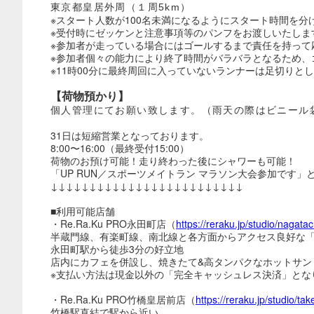
東京都皇居外周（１周5km）
※スタート人数が100名未満になるようにスタート時間を分
※受付時にゼッケンと注意事項等のパンフをお渡しいたしま
※参加者が走っている場合にはゴールするまで責任を持って
※参加者個々の能力により終了時間がバラバラとなるため、
※11時00分に最終周回に入っていないランナーは足切りと
【荷物預かり】
個人管理にてお願い致します。（雨天の際はビニール
31日は短縮営業となっております。
8:00〜16:00（最終受付15:00）
荷物のお預け可能！走り終わった後にシャワーも可能！
「UP RUN／スポーツメイトラン マラソン大会参加です
↓↓↓↓↓↓↓↓↓↓↓↓↓↓↓↓↓↓↓↓↓↓↓↓↓
■利用可能店舗
・Re.Ra.Ku PRO永田町店（
https://reraku.jp/studio/nagata
半蔵門線、有楽町線、南北線と各方面からアクセス良好な
永田町駅から徒歩3分の好立地
店内にカフェを併設し、焼きたて&高タンパクなホットサン
※支払い方法は現金以外の「完全キャッシュレス決済」とな
・Re.Ra.Ku PRO竹橋皇居前店（
https://reraku.jp/studio/ta
竹橋駅直結で駅から近い