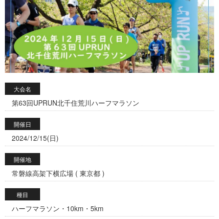
大会名
第63回UPRUN北千住荒川ハーフマラソン
開催日
2024/12/15(日)
開催地
常磐線高架下横広場 ( 東京都 )
種目
ハーフマラソン・10km・5km