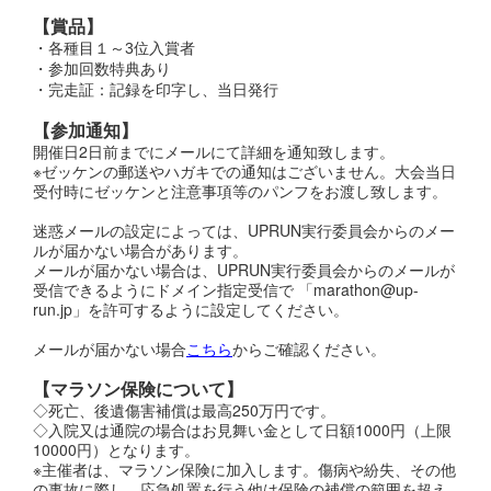
【賞品】
・各種目１～3位入賞者
・参加回数特典あり
・完走証：記録を印字し、当日発行
【参加通知】
開催日2日前までにメールにて詳細を通知致します。
※ゼッケンの郵送やハガキでの通知はございません。大会当日
受付時にゼッケンと注意事項等のパンフをお渡し致します。
迷惑メールの設定によっては、UPRUN実行委員会からのメー
ルが届かない場合があります。
メールが届かない場合は、UPRUN実行委員会からのメールが
受信できるようにドメイン指定受信で 「marathon@up-
run.jp」を許可するように設定してください。
メールが届かない場合
こちら
からご確認ください。
【
マラソン保険について】
◇死亡、後遺傷害補償は最高250万円です。
◇入院又は通院の場合はお見舞い金として日額1000円（上限
10000円）となります。
※主催者は、マラソン保険に加入します。傷病や紛失、その他
の事故に際し、応急処置を行う他は保険の補償の範囲を超え