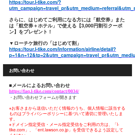
https://tour.l-tike.com/?
utm_campaign=travel_pr&utm_medium=referral&utm_
さらに、はじめてご利用になる方には「航空券」また
は「航空券＋ホテル」で使える【3,000円割引クーポ
ン】をプレゼント！
▼ローチケ旅行の「はじめて割」
https://tour.l-tike.com/information/airline/detail?
p=1&n=12&tp=2&utm_campaign=travel_pr&utm_mediu
お問い合わせ
■メールによるお問い合わせ
https://faq.l-tike.com/contact/0034/
・お問い合わせフォームが開きます
※お客さまから送信いただく情報のうち、個人情報に該当する
ものはプライバシーポリシーに基づいて適切に管理いたしま
す。
※ドメイン指定受信・メール指定受信をご利用の方は、「l-
tike.com」、「ent.lawson.co.jp」を受信できるよう設定して
ください。