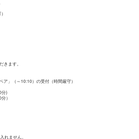
。
可）
ただきます。
親子ペア」（～10:10）の受付（時間厳守）
0分)
0分）
目に入れません。