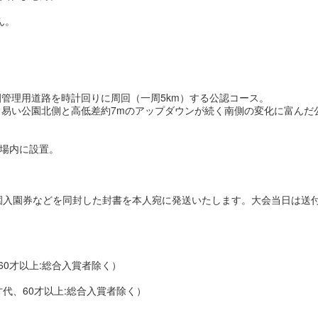
ん。
用道路を時計回りに周回（一周5km）する公認コース。
園北側と高低差約7mのアップダウンが続く南側の変化に富んだ公
会場内に設置。
園入園券などを同封した封書を本人宛に発送いたします。大会当日は送
、60才以上:総合入賞者除く）
才代、60才以上:総合入賞者除く）