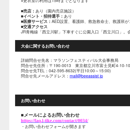
※更衣室の利用は15時までとなります
■売店：
あり（園内売店施設）
■イベント・招待選手：
あり
■医療サービス：
AED設置、看護師、救急救命士、救護班
■交通アクセス
JR青梅線「西立川駅」下車すぐに公園入口「西立川口」。
大会に関するお問い合わせ
詳細問合せ先名：マラソンフェスティバル大会事務局
問合せ先住所：〒190-0013 東京都立川市富士見町4-10-1
問合せ先TEL：042-595-8632(平日10:00～15:00)
問合せ先メールアドレス：
mail@beeassist.jp
お問い合わせ
■メールによるお問い合わせ
https://faq.l-tike.com/contact/0034/
・お問い合わせフォームが開きます