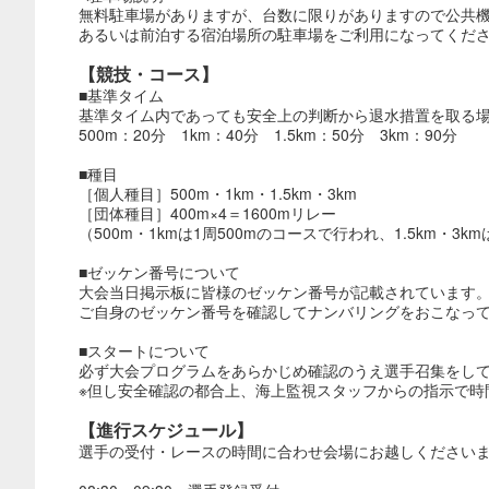
無料駐車場がありますが、台数に限りがありますので公共
あるいは前泊する宿泊場所の駐車場をご利用になってくだ
【競技・コース】
■基準タイム
基準タイム内であっても安全上の判断から退水措置を取る
500m：20分 1km：40分 1.5km：50分 3km：90分
■種目
［個人種目］500m・1km・1.5km・3km
［団体種目］400m×4＝1600mリレー
（500m・1kmは1周500mのコースで行われ、1.5km・3k
■ゼッケン番号について
大会当日掲示板に皆様のゼッケン番号が記載されています
ご自身のゼッケン番号を確認してナンバリングをおこなっ
■スタートについて
必ず大会プログラムをあらかじめ確認のうえ選手召集をし
※但し安全確認の都合上、海上監視スタッフからの指示で時
【進行スケジュール】
選手の受付・レースの時間に合わせ会場にお越しください