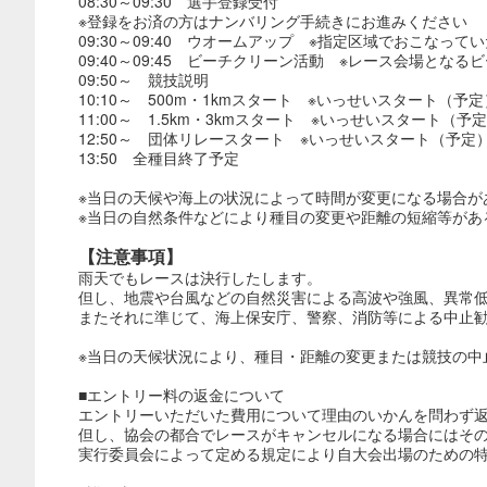
08:30～09:30 選手登録受付
※登録をお済の方はナンバリング手続きにお進みください
09:30～09:40 ウオームアップ ※指定区域でおこなって
09:40～09:45 ビーチクリーン活動 ※レース会場とな
09:50～ 競技説明
10:10～ 500m・1kmスタート ※いっせいスタート（予定
11:00～ 1.5km・3kmスタート ※いっせいスタート（予
12:50～ 団体リレースタート ※いっせいスタート（予定
13:50 全種目終了予定
※当日の天候や海上の状況によって時間が変更になる場合が
※当日の自然条件などにより種目の変更や距離の短縮等があ
【注意事項】
雨天でもレースは決行したします。
但し、地震や台風などの自然災害による高波や強風、異常
またそれに準じて、海上保安庁、警察、消防等による中止
※当日の天候状況により、種目・距離の変更または競技の中
■エントリー料の返金について
エントリーいただいた費用について理由のいかんを問わず
但し、協会の都合でレースがキャンセルになる場合にはそ
実行委員会によって定める規定により自大会出場のための