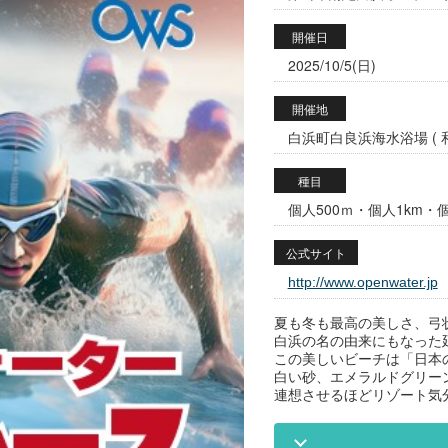
開催日
2025/10/5(日)
開催地
白浜町白良浜海水浴場 ( 
種目
個人500ｍ・個人1km・個
公式サイト
http://www.openwater.jp
夏も冬も最高の美しさ、弓
白浜の名の由来にもなった延
この美しいビーチは「日本
白い砂、エメラルドグリー
連想させるほどリゾート気