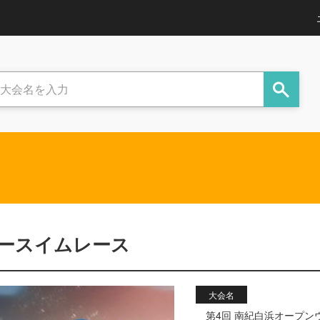
タースイムレース
大会名
第4回 南紀白浜オープン