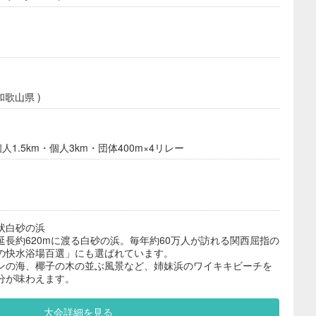
和歌山県 )
人1.5km・個人3km・団体400m×4リレー
状白砂の浜
長約620mに渡る白砂の浜。毎年約60万人が訪れる関西屈指の
の快水浴場百選」にも選ばれています。
ンの海、椰子の木の並ぶ風景など、姉妹浜のワイキキビーチを
分が味わえます。
大会詳細を見る