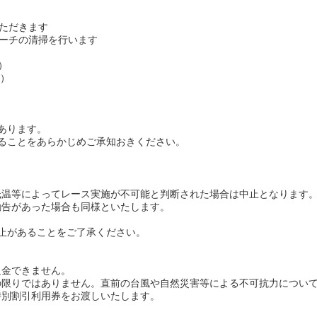
いただきます
るビーチの清掃を行います
）
定）
）
あります。
ることをあらかじめご承知おきください。
低温等によってレース実施が不可能と判断された場合は中止となります
勧告があった場合も同様といたします。
止があることをご了承ください。
返金できません。
の限りではありません。直前の台風や自然災害等による不可抗力につい
特別割引利用券をお渡しいたします。