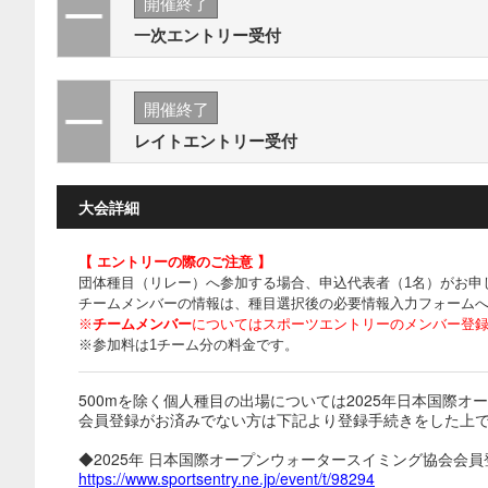
開催終了
一次エントリー受付
開催終了
レイトエントリー受付
大会詳細
【 エントリーの際のご注意 】
団体種目（リレー）へ参加する場合、申込代表者（1名）がお申
チームメンバーの情報は、種目選択後の必要情報入力フォーム
※
チームメンバー
についてはスポーツエントリーのメンバー登
※参加料は1チーム分の料金です。
500mを除く個人種目の出場については2025年日本国際
会員登録がお済みでない方は下記より登録手続きをした上
◆2025年 日本国際オープンウォータースイミング協会会員
https://www.sportsentry.ne.jp/event/t/98294