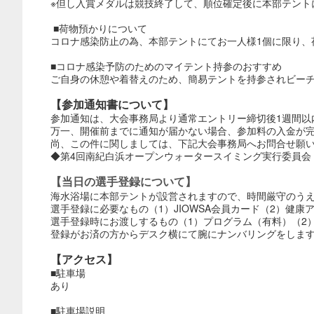
※但し入賞メダルは競技終了して、順位確定後に本部テント
■荷物預かりについて
コロナ感染防止の為、本部テントにてお一人様1個に限り、
■コロナ感染予防のためのマイテント持参のおすすめ
ご自身の休憩や着替えのため、簡易テントを持参されビー
【参加通知書について】
参加通知は、大会事務局より通常エントリー締切後1週間以
万一、開催前までに通知が届かない場合、参加料の入金が
尚、この件に関しましては、下記大会事務局へお問合せ願
◆第4回南紀白浜オープンウォータースイミング実行委員会 TEL0
【当日の選手登録について】
海水浴場に本部テントが設営されますので、時間厳守のう
選手登録に必要なもの（1）JIOWSA会員カード（2）健
選手登録時にお渡しするもの（1）プログラム（有料）（2
登録がお済の方からデスク横にて腕にナンバリングをしま
【アクセス】
■駐車場
あり
■駐車場説明