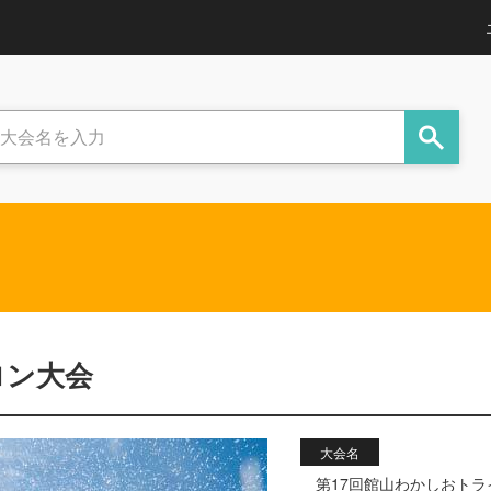
ロン大会
大会名
第17回館山わかしおト