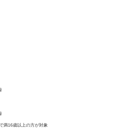
録
録
点で満16歳以上の方が対象