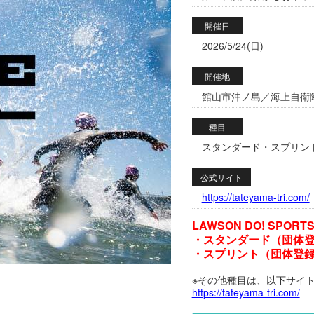
開催日
2026/5/24(日)
開催地
館山市沖ノ島／海上自衛隊
種目
スタンダード・スプリン
公式サイト
https://tateyama-tri.com/
LAWSON DO! SP
・スタンダード（団体
・スプリント（団体登
※その他種目は、以下サイ
https://tateyama-tri.com/