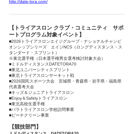
http://date-tora.com/
【トライアスロン クラブ・コミュニティ サポ
ートプログラム対象イベント】
■2026トライアスロンエイジグループ・ナショナルチャンピ
オンシップシリーズ エイジNCS（ロングディスタンス・ス
タンダード・スプリント）
※東北選手権（日本選手権男女選考検討対象大会）
■ミドルディスタンスDATETORA70
■東北ユニバーシティスプリント
■東北トライアスロンサーキット戦
■2026国民スポーツ大会 宮城県・青森県・岩手県・福島県
代表選考大会
■キッズ＆ジュニアトライアスロン
■Enjoy＆Safetyトライアスロン
■東北高校生選手権
■パラトライアスロン学校訪問事業
■ビーチクリーン事業
【競技部門】
ミドルディスタンス DATETORA70