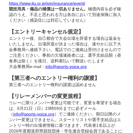
https://www.jtu.or.jp/join/insurance/event/
競技用具・備品の補償は一切ありません。
補償内容を必ず確
認のうえ、不足と思われる方は各自において別途保険に加入
ください（感染症には対応していません）
【エントリーキャンセル規定】
エントリー後、自己都合で大会出場を辞退する場合は返金を
いたしません。出場辞退が決まった場合は、速やかに以下大
会事務局へ連絡下さい。電話でのご連絡は受付けませんので
ご注意ください。事前の欠場連絡者には、選手支給品類（昼
食券は除く）を後日、送料着払いで郵送いたします
大会事務局e-mail：
info@sports-voice.org
【第三者へのエントリー権利の譲渡】
第三者へのエントリー権利の譲渡は認めません
【リレーメンバーの変更規程】
リレーに限りメンバー変更は可能です。変更を希望する場合
は、6月21日（日）23時59分までに必ずメール
（
info@sports-voice.org
）でご連絡ください。期日以降のメ
ンバー変更はできません。スタートリストや選手支給品はエ
ントリー時の出場者情報に基づきます。代表者1名以上が
2026年度都道府県競技団体・学生連合登録会員であることに