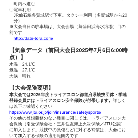
町内へ進む
〇電車利用
JR仙石線多賀城駅で下車。タクシー利用（多賀城駅から20
分）
※大会当日の駐車場は、大会会場（菖蒲田浜海水浴場）目の
前です
http://date-tora.com/
【気象データ（前回⼤会⽇2025年7⽉6⽇6:00時
点）】
水温：24.1℃
気温：27.1℃
天候：晴れ
【大会保険要項】
本大会では2026年度トライアスロン都道府県競技団体・学連
登録会員にはトライアスロン安全保険が付帯します。
詳しく
は以下ご確認ください
https://www.jtu.or.jp/join/insurance/safetysports/
その他の登録義務のない種目に関しては、トライアスロン大
会保険（引受保険会社：三井住友海上火災保険／JTU公認）
に加入します。競技中の負傷などに対する補償は、大会にお
いて加入する保険の適用範囲内です