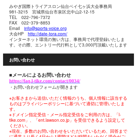
みやぎ国際トライアスロン仙台ベイ七ヶ浜大会事務局
981-3215 宮城県仙台市泉区北中山2-12-15
TEL 022ｰ796ｰ7372
FAX 022ｰ379ｰ8853
Email
info@sports-voice.org
大会HP
http://date-tora.com/
インターネット環境の無い方は、事務局で代理登録いたしま
す。その際、エントリー代行料として3,000円頂戴いたします
お問い合わせ
■メールによるお問い合わせ
https://faq.l-tike.com/contact/0034/
・お問い合わせフォームが開きます
※お客さまから送信いただく情報のうち、個人情報に該当する
ものはプライバシーポリシーに基づいて適切に管理いたしま
す。
※ドメイン指定受信・メール指定受信をご利用の方は、「l-
tike.com」、「ent.lawson.co.jp」を受信できるよう設定して
ください。
※現在、多数のお問い合わせをいただいているため、回答まで
に通常より長く4日から1週間ほどお時間をいただく場合がご