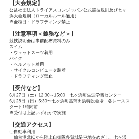
【大会規定】
公益社団法人トライアスロンジャパン公式競技規則及び七ヶ
浜大会規則（ローカルルール適用）
※全種目：ドラフティング禁止
【注意事項＜義務など＞】
競技説明会は事前配布資料のみ
スイム
・ウェットスーツ着用
バイク
・ヘルメット着用
・サイクルコンピュータ装着
・ドラフティング禁止
【受付など】
6月27日（土）12:30～15:00 七ヶ浜町生涯学習センター
6月28日（日）5:30〜七ヶ浜町菖蒲田浜特設会場 各レースス
タート1時間前
※受付は上記いずれかで実施
【交通アクセス】
〇自動車利用
仙台港北ICから陸上自衛隊多賀城駐屯地をめざし、七ヶ浜