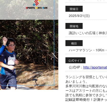
開催日
2025/9/21(日)
開催地
諏訪いこいの広場 ( 神奈川
種目
ハーフマラソン・10Km・
公式サイト
公式HP：
http://sportsmat
ランニングを習慣としてい
あいましょう。
多摩川河川敷は勾配差のな
ースはアスリートの方にも
誰でも気軽に参加でき少し
記録証即時発行！計測チ