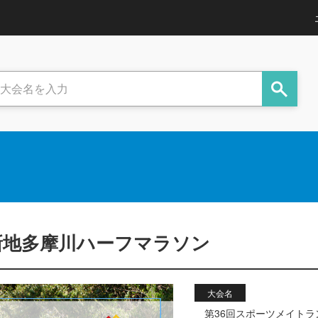
新地多摩川ハーフマラソン
大会名
第36回スポーツメイト