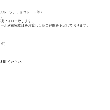
フルーツ、チョコレート等）
す。
応援フォロー致します。
ゴール次第完走証をお渡しし各自解散を予定しております。
ます）
ご利用ください。