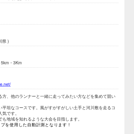
県 )
5km・3Km
e.net/
る方、他のランナーと一緒に走ってみたい方などを集めて競い
い平坦なコースです。風がすがすがしい土手と河川敷を走るコ
人気です。
でも地域を知れるような大会を目指します。
ップを使用した自動計測となります！