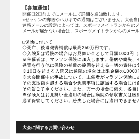
【参加通知】
開催日2日前までにメールにて詳細を通知致します。
※ゼッケンの郵送やハガキでの通知はございません。大会当
迷惑メールの設定によっては、スポーツメイトランからの
メールが届かない場合は、スポーツメイトランからのメールが受信
□保険に付いて
◇死亡、後遺傷害補償は最高250万円です。
◇入院又は通院の場合はお見舞い金として日額1000円（
※主催者は、マラソン保険に加入します。傷病や紛失、
処置を行う他は保険の補償の範囲を超える一切の責任は
※10日を超える入院又は通院の場合は上限金額の1000
※大会開催中の事故について、主催者がマラソン保険に
その支払額を超える場合や免責事項に該当する場合には
その旨ご了承ください。また、万一の場合に備え、各自
※保険又はお見舞い金適用の場合は病院の領収書又は医
必ず保管してください。紛失した場合には適用できませ
大会に関するお問い合わせ