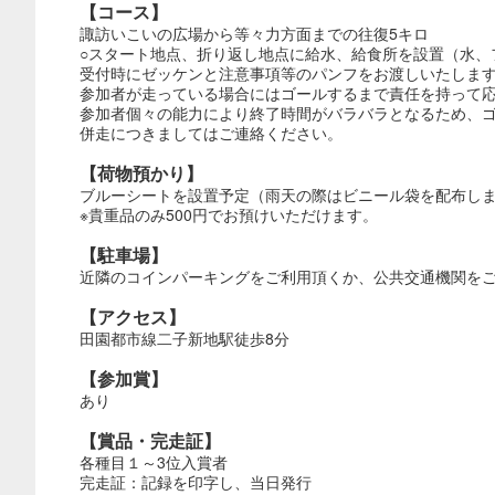
【コース】
諏訪いこいの広場から等々力方面までの往復5キロ
○スタート地点、折り返し地点に給水、給食所を設置（水、
受付時にゼッケンと注意事項等のパンフをお渡しいたしま
参加者が走っている場合にはゴールするまで責任を持って
参加者個々の能力により終了時間がバラバラとなるため、
併走につきましてはご連絡ください。
【荷物預かり】
ブルーシートを設置予定（雨天の際はビニール袋を配布し
※貴重品のみ500円でお預けいただけます。
【駐車場】
近隣のコインパーキングをご利用頂くか、公共交通機関を
【アクセス】
田園都市線二子新地駅徒歩8分
【参加賞】
あり
【賞品・完走証】
各種目１～3位入賞者
完走証：記録を印字し、当日発行