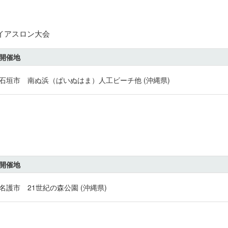
ライアスロン大会
開催地
石垣市 南ぬ浜（ぱいぬはま）人工ビーチ他 (沖縄県)
開催地
名護市 21世紀の森公園 (沖縄県)