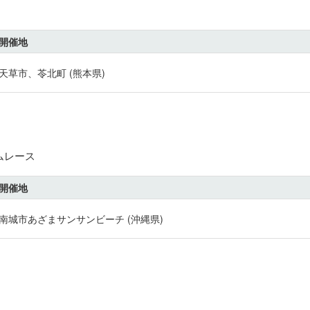
開催地
天草市、苓北町 (熊本県)
ムレース
開催地
南城市あざまサンサンビーチ (沖縄県)