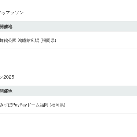
ぞらマラソン
開催地
舞鶴公園 鴻臚館広場 (福岡県)
2025
開催地
みずほPayPayドーム福岡 (福岡県)