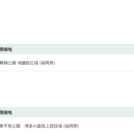
開催地
舞鶴公園 鴻臚館広場 (福岡県)
開催地
東平尾公園 博多の森陸上競技場 (福岡県)