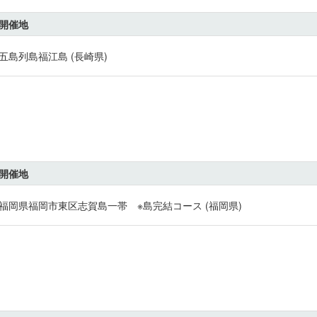
開催地
五島列島福江島 (長崎県)
開催地
福岡県福岡市東区志賀島一帯 ※島完結コース (福岡県)