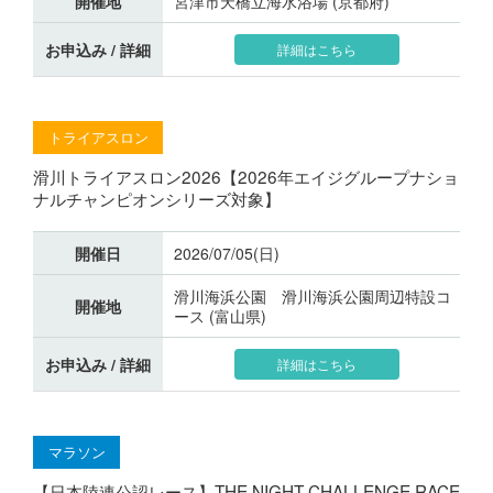
開催地
宮津市天橋立海水浴場 (京都府)
お申込み / 詳細
詳細はこちら
トライアスロン
滑川トライアスロン2026【2026年エイジグループナショ
ナルチャンピオンシリーズ対象】
開催日
2026/07/05(日)
滑川海浜公園 滑川海浜公園周辺特設コ
開催地
ース (富山県)
お申込み / 詳細
詳細はこちら
マラソン
【日本陸連公認レース】THE NIGHT CHALLENGE RACE