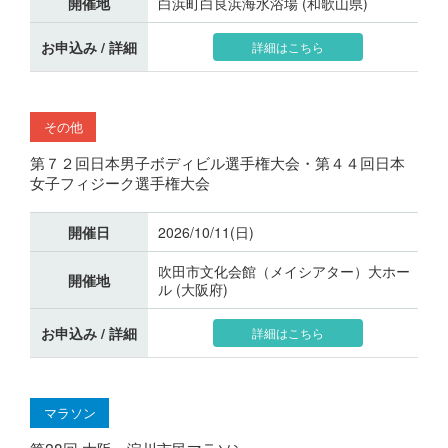
開催地
白浜町白良浜海水浴場 (和歌山県)
お申込み / 詳細
詳細はこちら
その他
第７２回日本男子ボディビル選手権大会・第４４回日本
女子フィジーク選手権大会
開催日
2026/10/11(日)
吹田市文化会館（メイシアター）大ホー
開催地
ル (大阪府)
お申込み / 詳細
詳細はこちら
マラソン
第28回 大阪・淀川市民マラソン