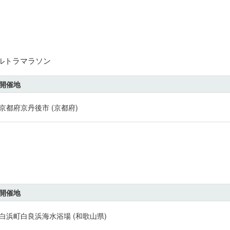
ウルトラマラソン
開催地
京都府京丹後市 (京都府)
開催地
白浜町白良浜海水浴場 (和歌山県)