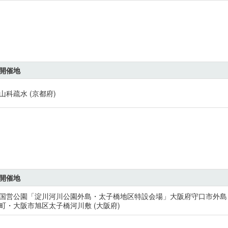
開催地
山科疏水 (京都府)
開催地
国営公園「淀川河川公園外島・太子橋地区特設会場」大阪府守口市外島
町・大阪市旭区太子橋河川敷 (大阪府)