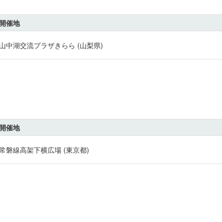
開催地
山中湖交流プラザきらら (山梨県)
開催地
常磐線高架下横広場 (東京都)