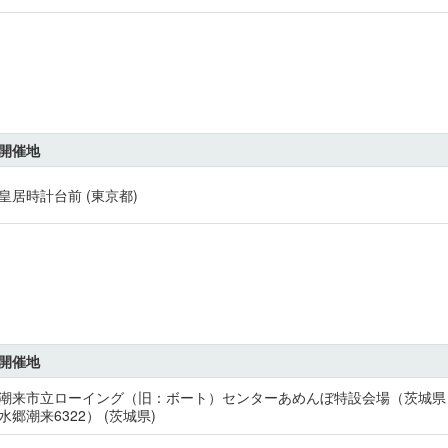
開催地
皇居時計台前 (東京都)
開催地
潮来市立ローイング（旧：ボート）センターあめんぼ特設会場（茨城県
水郷潮来6322） (茨城県)