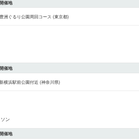
開催地
豊洲ぐるり公園周回コース (東京都)
開催地
新横浜駅前公園付近 (神奈川県)
ラソン
開催地