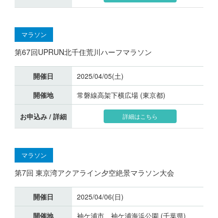
マラソン
第67回UPRUN北千住荒川ハーフマラソン
開催日
2025/04/05(土)
開催地
常磐線高架下横広場 (東京都)
お申込み / 詳細
詳細はこちら
マラソン
第7回 東京湾アクアライン夕空絶景マラソン大会
開催日
2025/04/06(日)
開催地
袖ケ浦市 袖ケ浦海浜公園 (千葉県)