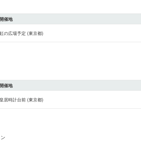
開催地
虹の広場予定 (東京都)
開催地
皇居時計台前 (東京都)
ソン