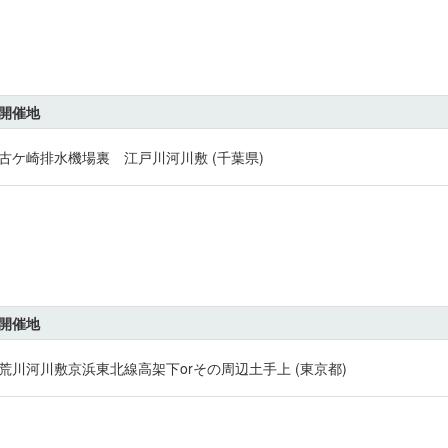
開催地
古ケ崎排水機場裏 江戸川河川敷 (千葉県)
開催地
荒川河川敷京浜東北線高架下orその周辺土手上 (東京都)