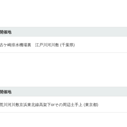
開催地
古ケ崎排水機場裏 江戸川河川敷 (千葉県)
開催地
荒川河川敷京浜東北線高架下orその周辺土手上 (東京都)