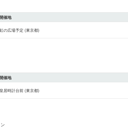
開催地
虹の広場予定 (東京都)
開催地
皇居時計台前 (東京都)
ソン