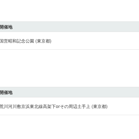
開催地
国営昭和記念公園 (東京都)
開催地
荒川河川敷京浜東北線高架下orその周辺土手上 (東京都)