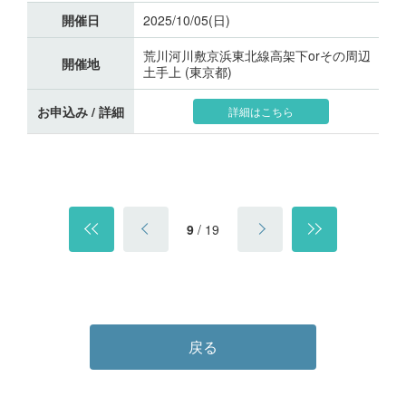
開催日
2025/10/05(日)
荒川河川敷京浜東北線高架下orその周辺
開催地
土手上 (東京都)
お申込み / 詳細
詳細はこちら
9
/
19
戻る