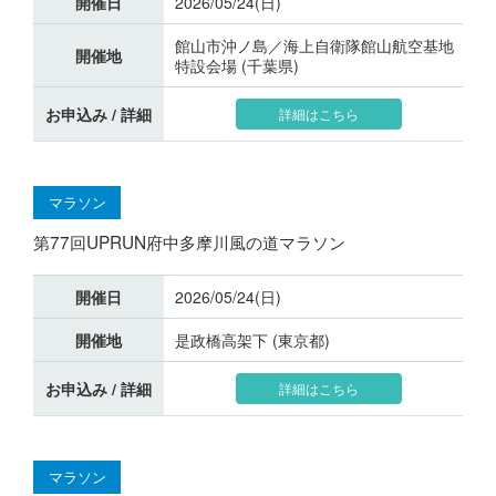
開催日
2026/05/24(日)
館山市沖ノ島／海上自衛隊館山航空基地
開催地
特設会場 (千葉県)
お申込み / 詳細
詳細はこちら
マラソン
第77回UPRUN府中多摩川風の道マラソン
開催日
2026/05/24(日)
開催地
是政橋高架下 (東京都)
お申込み / 詳細
詳細はこちら
マラソン