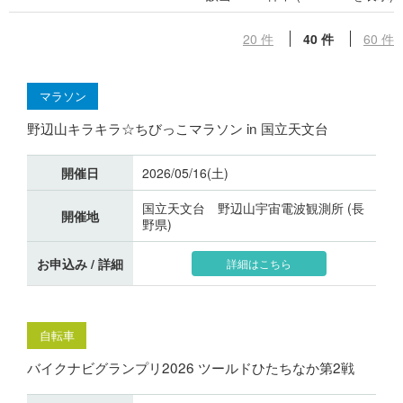
20 件
40 件
60 件
マラソン
野辺山キラキラ☆ちびっこマラソン in 国立天文台
開催日
2026/05/16(土)
国立天文台 野辺山宇宙電波観測所 (長
開催地
野県)
お申込み / 詳細
詳細はこちら
自転車
バイクナビグランプリ2026 ツールドひたちなか第2戦