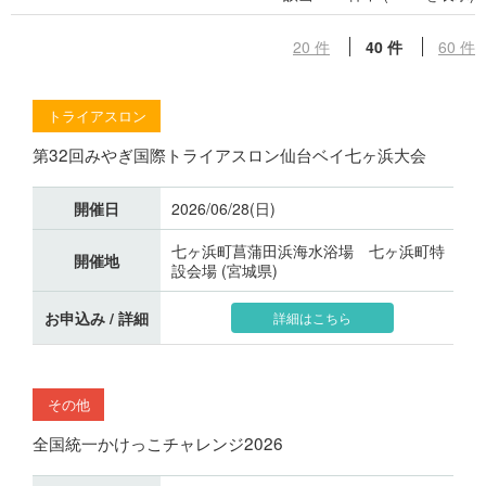
20 件
40 件
60 件
トライアスロン
第32回みやぎ国際トライアスロン仙台ベイ七ヶ浜大会
開催日
2026/06/28(日)
七ヶ浜町菖蒲田浜海水浴場 七ヶ浜町特
開催地
設会場 (宮城県)
お申込み / 詳細
詳細はこちら
その他
全国統一かけっこチャレンジ2026